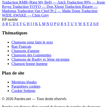
Traduction RMB (Ring My Bell) —
Aitch
Traduction 99% —
Jessie
Reyez
Traduction YOYO —
Don Xhoni
Traduction Bizarre —
Madonna
Traduction Van Cleef Pt 2 —
Malie Donn
Traduction
WIDE AWAKE —
Chris Grey
HP mobile
A
B
C
D
E
F
G
H
I
J
K
L
M
N
O
P
Q
R
S
T
U
V
W
X
Y
Z
0-9
Thématiques
Chansons pour faire le sexe
Rap Français
Chansons d'amour
Chansons des Guinguettes
Chansons de Rugby et 3ème mi-temps
Chanson bonne humeur
Plan de site
Mentions légales
Paramètres cookies
Cookie Settings
© 2026 Paroles.net — Tous droits réservés
Paroles.net dispose d'un accord de licence de paroles de chansons