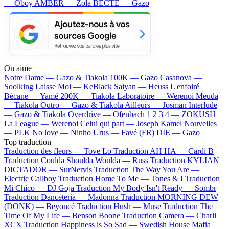
— Oboy
AMBER — Zola
BECTE — Gazo
On aime
Notre Dame —
Gazo & Tiakola
100K —
Gazo
Casanova —
Soolking
Laisse Moi —
KeBlack
Saiyan —
Heuss L'enfoiré
Bécane —
Yamê
200K —
Tiakola
Laboratoire —
Werenoi
Meuda
—
Tiakola
Outro —
Gazo & Tiakola
Ailleurs —
Josman
Interlude
—
Gazo & Tiakola
Overdrive —
Ofenbach
1 2 3 4 —
ZOKUSH
La League —
Werenoi
Celui qui part —
Joseph Kamel
Nouvelles
—
PLK
No love —
Ninho
Urus —
Favé (FR)
DIE —
Gazo
Top traduction
Traduction des fleurs —
Tove Lo
Traduction AH HA —
Cardi B
Traduction Coulda Shoulda Woulda —
Russ
Traduction KYLIAN
DICTADOR —
SurNervis
Traduction The Way You Are —
Electric Callboy
Traduction Home To Me —
Tones & I
Traduction
Mi Chico —
DJ Goja
Traduction My Body Isn't Ready —
Sombr
Traduction Danceteria —
Madonna
Traduction MORNING DEW
(DONK) —
Beyoncé
Traduction Hush —
Muse
Traduction The
Time Of My Life —
Benson Boone
Traduction Camera —
Charli
XCX
Traduction Happiness is So Sad —
Swedish House Mafia