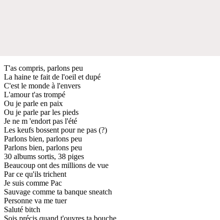
T'as compris, parlons peu
La haine te fait de l'oeil et dupé
C'est le monde à l'envers
L'amour t'as trompé
Ou je parle en paix
Ou je parle par les pieds
Je ne m 'endort pas l'été
Les keufs bossent pour ne pas (?)
Parlons bien, parlons peu
Parlons bien, parlons peu
30 albums sortis, 38 piges
Beaucoup ont des millions de vue
Par ce qu'ils trichent
Je suis comme Pac
Sauvage comme ta banque sneatch
Personne va me tuer
Saluté bitch
Sois précis quand t'ouvres ta bouche