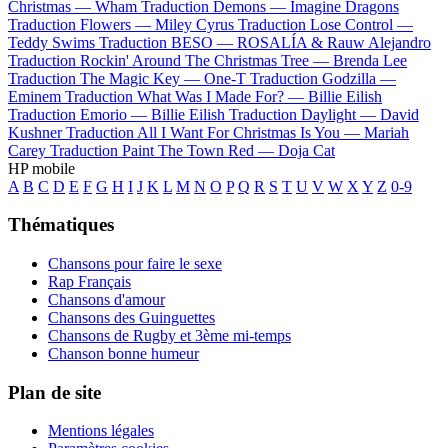
Christmas —
Wham
Traduction Demons —
Imagine Dragons
Traduction Flowers —
Miley Cyrus
Traduction Lose Control —
Teddy Swims
Traduction BESO —
ROSALÍA & Rauw Alejandro
Traduction Rockin' Around The Christmas Tree —
Brenda Lee
Traduction The Magic Key —
One-T
Traduction Godzilla —
Eminem
Traduction What Was I Made For? —
Billie Eilish
Traduction Emorio —
Billie Eilish
Traduction Daylight —
David
Kushner
Traduction All I Want For Christmas Is You —
Mariah
Carey
Traduction Paint The Town Red —
Doja Cat
HP mobile
A
B
C
D
E
F
G
H
I
J
K
L
M
N
O
P
Q
R
S
T
U
V
W
X
Y
Z
0-9
Thématiques
Chansons pour faire le sexe
Rap Français
Chansons d'amour
Chansons des Guinguettes
Chansons de Rugby et 3ème mi-temps
Chanson bonne humeur
Plan de site
Mentions légales