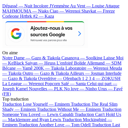
Dépassé — Nuit Incolore
J't'emmène Au Vent — Louise Attaque
MAHMOUMA — Niaks
Ciao — Werenoi
Shavkat — Freeze
Corleone
Hrtbrk #2 — Kaza
On aime
Notre Dame —
Gazo & Tiakola
Casanova —
Soolking
Laisse Moi
—
KeBlack
Saiyan —
Heuss L'enfoiré
Bolide Allemand —
SDM
Bécane —
Yamê
200K —
Tiakola
Laboratoire —
Werenoi
Meuda
—
Tiakola
Outro —
Gazo & Tiakola
Ailleurs —
Josman
Interlude
—
Gazo & Tiakola
Overdrive —
Ofenbach
1 2 3 4 —
ZOKUSH
La League —
Werenoi
Popcorn Salé —
Santa
Celui qui part —
Joseph Kamel
Nouvelles —
PLK
No love —
Ninho
Urus —
Favé
(FR)
Top traduction
Traduction Lose Yourself —
Eminem
Traduction The Real Slim
Shady —
Eminem
Traduction Without Me —
Eminem
Traduction
Someone You Loved —
Lewis Capaldi
Traduction Can't Hold Us
—
Macklemore and Ryan Lewis
Traduction Mockingbird —
Eminem
Traduction Another Love —
Tom Odell
Traduction Last