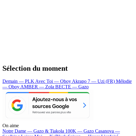
Sélection du moment
Demain — PLK
Avec Toi — Oboy
Akrapo 7 — Uzi (FR)
Mélodie
— Oboy
AMBER — Zola
BECTE — Gazo
On aime
Notre Dame —
Gazo & Tiakola
100K —
Gazo
Casanova —