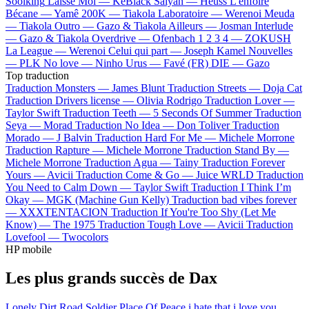
Soolking
Laisse Moi —
KeBlack
Saiyan —
Heuss L'enfoiré
Bécane —
Yamê
200K —
Tiakola
Laboratoire —
Werenoi
Meuda
—
Tiakola
Outro —
Gazo & Tiakola
Ailleurs —
Josman
Interlude
—
Gazo & Tiakola
Overdrive —
Ofenbach
1 2 3 4 —
ZOKUSH
La League —
Werenoi
Celui qui part —
Joseph Kamel
Nouvelles
—
PLK
No love —
Ninho
Urus —
Favé (FR)
DIE —
Gazo
Top traduction
Traduction Monsters —
James Blunt
Traduction Streets —
Doja Cat
Traduction Drivers license —
Olivia Rodrigo
Traduction Lover —
Taylor Swift
Traduction Teeth —
5 Seconds Of Summer
Traduction
Seya —
Morad
Traduction No Idea —
Don Toliver
Traduction
Morado —
J Balvin
Traduction Hard For Me —
Michele Morrone
Traduction Rapture —
Michele Morrone
Traduction Stand By —
Michele Morrone
Traduction Agua —
Tainy
Traduction Forever
Yours —
Avicii
Traduction Come & Go —
Juice WRLD
Traduction
You Need to Calm Down —
Taylor Swift
Traduction I Think I’m
Okay —
MGK (Machine Gun Kelly)
Traduction bad vibes forever
—
XXXTENTACION
Traduction If You're Too Shy (Let Me
Know) —
The 1975
Traduction Tough Love —
Avicii
Traduction
Lovefool —
Twocolors
HP mobile
Les plus grands succès de Dax
Lonely Dirt Road
Soldier
Place Of Peace
i hate that i love you