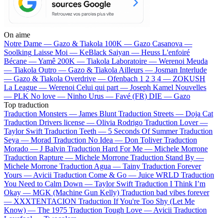
On aime
Notre Dame —
Gazo & Tiakola
100K —
Gazo
Casanova —
Soolking
Laisse Moi —
KeBlack
Saiyan —
Heuss L'enfoiré
Bécane —
Yamê
200K —
Tiakola
Laboratoire —
Werenoi
Meuda
—
Tiakola
Outro —
Gazo & Tiakola
Ailleurs —
Josman
Interlude
—
Gazo & Tiakola
Overdrive —
Ofenbach
1 2 3 4 —
ZOKUSH
La League —
Werenoi
Celui qui part —
Joseph Kamel
Nouvelles
—
PLK
No love —
Ninho
Urus —
Favé (FR)
DIE —
Gazo
Top traduction
Traduction Monsters —
James Blunt
Traduction Streets —
Doja Cat
Traduction Drivers license —
Olivia Rodrigo
Traduction Lover —
Taylor Swift
Traduction Teeth —
5 Seconds Of Summer
Traduction
Seya —
Morad
Traduction No Idea —
Don Toliver
Traduction
Morado —
J Balvin
Traduction Hard For Me —
Michele Morrone
Traduction Rapture —
Michele Morrone
Traduction Stand By —
Michele Morrone
Traduction Agua —
Tainy
Traduction Forever
Yours —
Avicii
Traduction Come & Go —
Juice WRLD
Traduction
You Need to Calm Down —
Taylor Swift
Traduction I Think I’m
Okay —
MGK (Machine Gun Kelly)
Traduction bad vibes forever
—
XXXTENTACION
Traduction If You're Too Shy (Let Me
Know) —
The 1975
Traduction Tough Love —
Avicii
Traduction