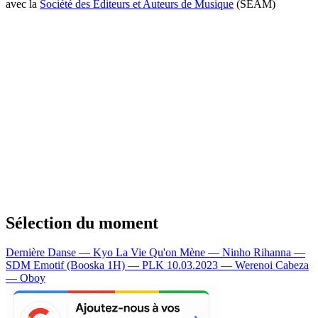
avec la
Société des Editeurs et Auteurs de Musique
(SEAM)
Sélection du moment
Dernière Danse — Kyo
La Vie Qu'on Mène — Ninho
Rihanna —
SDM
Emotif (Booska 1H) — PLK
10.03.2023 — Werenoi
Cabeza
— Oboy