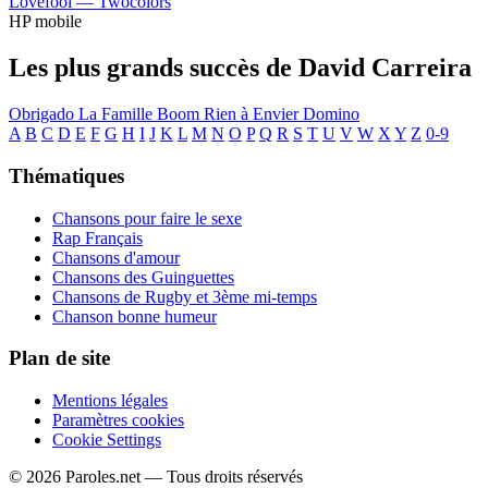
Lovefool —
Twocolors
HP mobile
Les plus grands succès de David Carreira
Obrigado La Famille
Boom
Rien à Envier
Domino
A
B
C
D
E
F
G
H
I
J
K
L
M
N
O
P
Q
R
S
T
U
V
W
X
Y
Z
0-9
Thématiques
Chansons pour faire le sexe
Rap Français
Chansons d'amour
Chansons des Guinguettes
Chansons de Rugby et 3ème mi-temps
Chanson bonne humeur
Plan de site
Mentions légales
Paramètres cookies
Cookie Settings
© 2026 Paroles.net — Tous droits réservés