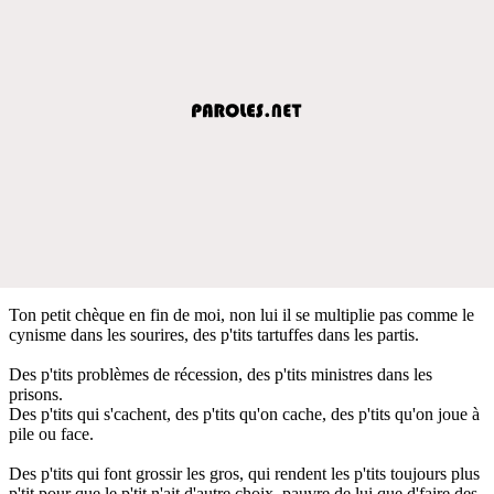
Ton petit chèque en fin de moi, non lui il se multiplie pas comme le
cynisme dans les sourires, des p'tits tartuffes dans les partis.
Des p'tits problèmes de récession, des p'tits ministres dans les
prisons.
Des p'tits qui s'cachent, des p'tits qu'on cache, des p'tits qu'on joue à
pile ou face.
Des p'tits qui font grossir les gros, qui rendent les p'tits toujours plus
p'tit pour que le p'tit n'ait d'autre choix, pauvre de lui que d'faire des