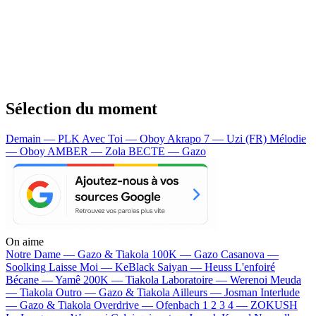
Sélection du moment
Demain — PLK
Avec Toi — Oboy
Akrapo 7 — Uzi (FR)
Mélodie
— Oboy
AMBER — Zola
BECTE — Gazo
On aime
Notre Dame —
Gazo & Tiakola
100K —
Gazo
Casanova —
Soolking
Laisse Moi —
KeBlack
Saiyan —
Heuss L'enfoiré
Bécane —
Yamê
200K —
Tiakola
Laboratoire —
Werenoi
Meuda
—
Tiakola
Outro —
Gazo & Tiakola
Ailleurs —
Josman
Interlude
—
Gazo & Tiakola
Overdrive —
Ofenbach
1 2 3 4 —
ZOKUSH