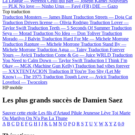
La League —
Werenoi
Celui qui part —
Joseph Kamel
Nouvelles
—
PLK
No love —
Ninho
Urus —
Favé (FR)
DIE —
Gazo
Top traduction
Traduction Monsters —
James Blunt
Traduction Streets —
Doja Cat
Traduction Drivers license —
Olivia Rodrigo
Traduction Lover —
Taylor Swift
Traduction Teeth —
5 Seconds Of Summer
Traduction
Seya —
Morad
Traduction No Idea —
Don Toliver
Traduction
Morado —
J Balvin
Traduction Hard For Me —
Michele Morrone
Traduction Rapture —
Michele Morrone
Traduction Stand By —
Michele Morrone
Traduction Agua —
Tainy
Traduction Forever
Yours —
Avicii
Traduction Come & Go —
Juice WRLD
Traduction
You Need to Calm Down —
Taylor Swift
Traduction I Think I’m
Okay —
MGK (Machine Gun Kelly)
Traduction bad vibes forever
—
XXXTENTACION
Traduction If You're Too Shy (Let Me
Know) —
The 1975
Traduction Tough Love —
Avicii
Traduction
Lovefool —
Twocolors
HP mobile
Les plus grands succès de Damien Saez
Sauver cette etoile
Les fils d'Artaud
Pilule
Jeunesse Lève Toi
Marie
Ou Marilyn
On N'a Pas La Thune
A
B
C
D
E
F
G
H
I
J
K
L
M
N
O
P
Q
R
S
T
U
V
W
X
Y
Z
0-9