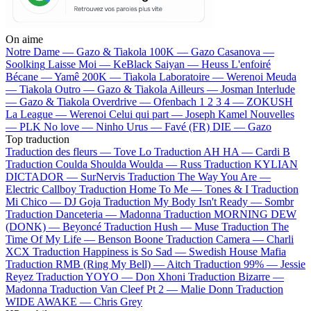
On aime
Notre Dame —
Gazo & Tiakola
100K —
Gazo
Casanova —
Soolking
Laisse Moi —
KeBlack
Saiyan —
Heuss L'enfoiré
Bécane —
Yamê
200K —
Tiakola
Laboratoire —
Werenoi
Meuda
—
Tiakola
Outro —
Gazo & Tiakola
Ailleurs —
Josman
Interlude
—
Gazo & Tiakola
Overdrive —
Ofenbach
1 2 3 4 —
ZOKUSH
La League —
Werenoi
Celui qui part —
Joseph Kamel
Nouvelles
—
PLK
No love —
Ninho
Urus —
Favé (FR)
DIE —
Gazo
Top traduction
Traduction des fleurs —
Tove Lo
Traduction AH HA —
Cardi B
Traduction Coulda Shoulda Woulda —
Russ
Traduction KYLIAN
DICTADOR —
SurNervis
Traduction The Way You Are —
Electric Callboy
Traduction Home To Me —
Tones & I
Traduction
Mi Chico —
DJ Goja
Traduction My Body Isn't Ready —
Sombr
Traduction Danceteria —
Madonna
Traduction MORNING DEW
(DONK) —
Beyoncé
Traduction Hush —
Muse
Traduction The
Time Of My Life —
Benson Boone
Traduction Camera —
Charli
XCX
Traduction Happiness is So Sad —
Swedish House Mafia
Traduction RMB (Ring My Bell) —
Aitch
Traduction 99% —
Jessie
Reyez
Traduction YOYO —
Don Xhoni
Traduction Bizarre —
Madonna
Traduction Van Cleef Pt 2 —
Malie Donn
Traduction
WIDE AWAKE —
Chris Grey