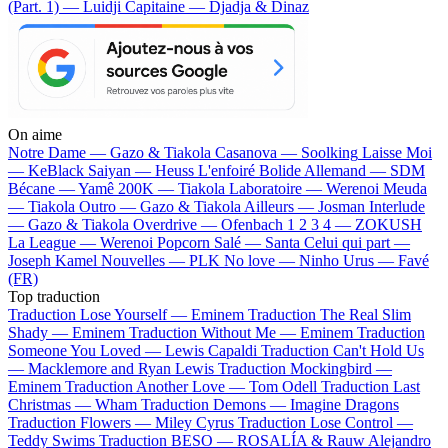
(Part. 1) — Luidji
Capitaine — Djadja & Dinaz
On aime
Notre Dame —
Gazo & Tiakola
Casanova —
Soolking
Laisse Moi
—
KeBlack
Saiyan —
Heuss L'enfoiré
Bolide Allemand —
SDM
Bécane —
Yamê
200K —
Tiakola
Laboratoire —
Werenoi
Meuda
—
Tiakola
Outro —
Gazo & Tiakola
Ailleurs —
Josman
Interlude
—
Gazo & Tiakola
Overdrive —
Ofenbach
1 2 3 4 —
ZOKUSH
La League —
Werenoi
Popcorn Salé —
Santa
Celui qui part —
Joseph Kamel
Nouvelles —
PLK
No love —
Ninho
Urus —
Favé
(FR)
Top traduction
Traduction Lose Yourself —
Eminem
Traduction The Real Slim
Shady —
Eminem
Traduction Without Me —
Eminem
Traduction
Someone You Loved —
Lewis Capaldi
Traduction Can't Hold Us
—
Macklemore and Ryan Lewis
Traduction Mockingbird —
Eminem
Traduction Another Love —
Tom Odell
Traduction Last
Christmas —
Wham
Traduction Demons —
Imagine Dragons
Traduction Flowers —
Miley Cyrus
Traduction Lose Control —
Teddy Swims
Traduction BESO —
ROSALÍA & Rauw Alejandro