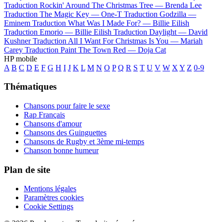
Traduction Rockin' Around The Christmas Tree —
Brenda Lee
Traduction The Magic Key —
One-T
Traduction Godzilla —
Eminem
Traduction What Was I Made For? —
Billie Eilish
Traduction Emorio —
Billie Eilish
Traduction Daylight —
David
Kushner
Traduction All I Want For Christmas Is You —
Mariah
Carey
Traduction Paint The Town Red —
Doja Cat
HP mobile
A
B
C
D
E
F
G
H
I
J
K
L
M
N
O
P
Q
R
S
T
U
V
W
X
Y
Z
0-9
Thématiques
Chansons pour faire le sexe
Rap Français
Chansons d'amour
Chansons des Guinguettes
Chansons de Rugby et 3ème mi-temps
Chanson bonne humeur
Plan de site
Mentions légales
Paramètres cookies
Cookie Settings