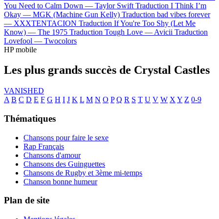
You Need to Calm Down —
Taylor Swift
Traduction I Think I’m
Okay —
MGK (Machine Gun Kelly)
Traduction bad vibes forever
—
XXXTENTACION
Traduction If You're Too Shy (Let Me
Know) —
The 1975
Traduction Tough Love —
Avicii
Traduction
Lovefool —
Twocolors
HP mobile
Les plus grands succès de Crystal Castles
VANISHED
A
B
C
D
E
F
G
H
I
J
K
L
M
N
O
P
Q
R
S
T
U
V
W
X
Y
Z
0-9
Thématiques
Chansons pour faire le sexe
Rap Français
Chansons d'amour
Chansons des Guinguettes
Chansons de Rugby et 3ème mi-temps
Chanson bonne humeur
Plan de site