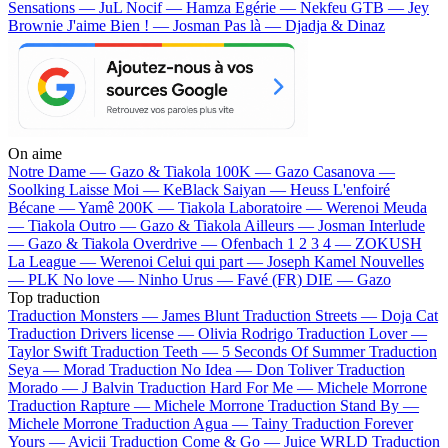
Sensations — JuL
Nocif — Hamza
Egérie — Nekfeu
GTB — Jey
Brownie
J'aime Bien ! — Josman
Pas là — Djadja & Dinaz
On aime
Notre Dame —
Gazo & Tiakola
100K —
Gazo
Casanova —
Soolking
Laisse Moi —
KeBlack
Saiyan —
Heuss L'enfoiré
Bécane —
Yamê
200K —
Tiakola
Laboratoire —
Werenoi
Meuda
—
Tiakola
Outro —
Gazo & Tiakola
Ailleurs —
Josman
Interlude
—
Gazo & Tiakola
Overdrive —
Ofenbach
1 2 3 4 —
ZOKUSH
La League —
Werenoi
Celui qui part —
Joseph Kamel
Nouvelles
—
PLK
No love —
Ninho
Urus —
Favé (FR)
DIE —
Gazo
Top traduction
Traduction Monsters —
James Blunt
Traduction Streets —
Doja Cat
Traduction Drivers license —
Olivia Rodrigo
Traduction Lover —
Taylor Swift
Traduction Teeth —
5 Seconds Of Summer
Traduction
Seya —
Morad
Traduction No Idea —
Don Toliver
Traduction
Morado —
J Balvin
Traduction Hard For Me —
Michele Morrone
Traduction Rapture —
Michele Morrone
Traduction Stand By —
Michele Morrone
Traduction Agua —
Tainy
Traduction Forever
Yours —
Avicii
Traduction Come & Go —
Juice WRLD
Traduction