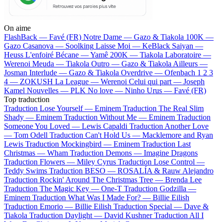
On aime
FlashBack —
Favé (FR)
Notre Dame —
Gazo & Tiakola
100K —
Gazo
Casanova —
Soolking
Laisse Moi —
KeBlack
Saiyan —
Heuss L'enfoiré
Bécane —
Yamê
200K —
Tiakola
Laboratoire —
Werenoi
Meuda —
Tiakola
Outro —
Gazo & Tiakola
Ailleurs —
Josman
Interlude —
Gazo & Tiakola
Overdrive —
Ofenbach
1 2 3
4 —
ZOKUSH
La League —
Werenoi
Celui qui part —
Joseph
Kamel
Nouvelles —
PLK
No love —
Ninho
Urus —
Favé (FR)
Top traduction
Traduction Lose Yourself —
Eminem
Traduction The Real Slim
Shady —
Eminem
Traduction Without Me —
Eminem
Traduction
Someone You Loved —
Lewis Capaldi
Traduction Another Love
—
Tom Odell
Traduction Can't Hold Us —
Macklemore and Ryan
Lewis
Traduction Mockingbird —
Eminem
Traduction Last
Christmas —
Wham
Traduction Demons —
Imagine Dragons
Traduction Flowers —
Miley Cyrus
Traduction Lose Control —
Teddy Swims
Traduction BESO —
ROSALÍA & Rauw Alejandro
Traduction Rockin' Around The Christmas Tree —
Brenda Lee
Traduction The Magic Key —
One-T
Traduction Godzilla —
Eminem
Traduction What Was I Made For? —
Billie Eilish
Traduction Emorio —
Billie Eilish
Traduction Special —
Dave &
Tiakola
Traduction Daylight —
David Kushner
Traduction All I