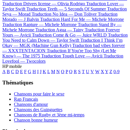
Traduction Drivers license —
Olivia Rodrigo
Traduction Lover —
Taylor Swift
Traduction Teeth —
5 Seconds Of Summer
Traduction
Seya —
Morad
Traduction No Idea —
Don Toliver
Traduction
Morado —
J Balvin
Traduction Hard For Me —
Michele Morrone
Traduction Rapture —
Michele Morrone
Traduction Stand By —
Michele Morrone
Traduction Agua —
Tainy
Traduction Forever
Yours —
Avicii
Traduction Come & Go —
Juice WRLD
Traduction
You Need to Calm Down —
Taylor Swift
Traduction I Think I’m
Okay —
MGK (Machine Gun Kelly)
Traduction bad vibes forever
—
XXXTENTACION
Traduction If You're Too Shy (Let Me
Know) —
The 1975
Traduction Tough Love —
Avicii
Traduction
Lovefool —
Twocolors
HP mobile
A
B
C
D
E
F
G
H
I
J
K
L
M
N
O
P
Q
R
S
T
U
V
W
X
Y
Z
0-9
Thématiques
Chansons pour faire le sexe
Rap Français
Chansons d'amour
Chansons des Guinguettes
Chansons de Rugby et 3ème mi-temps
Chanson bonne humeur