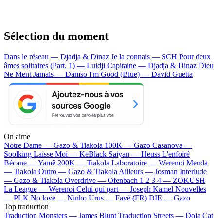
Sélection du moment
Dans le réseau — Djadja & Dinaz
Je la connais — SCH
Pour deux
âmes solitaires (Part. 1) — Luidji
Capitaine — Djadja & Dinaz
Dieu
Ne Ment Jamais — Damso
I'm Good (Blue) — David Guetta
On aime
Notre Dame —
Gazo & Tiakola
100K —
Gazo
Casanova —
Soolking
Laisse Moi —
KeBlack
Saiyan —
Heuss L'enfoiré
Bécane —
Yamê
200K —
Tiakola
Laboratoire —
Werenoi
Meuda
—
Tiakola
Outro —
Gazo & Tiakola
Ailleurs —
Josman
Interlude
—
Gazo & Tiakola
Overdrive —
Ofenbach
1 2 3 4 —
ZOKUSH
La League —
Werenoi
Celui qui part —
Joseph Kamel
Nouvelles
—
PLK
No love —
Ninho
Urus —
Favé (FR)
DIE —
Gazo
Top traduction
Traduction Monsters —
James Blunt
Traduction Streets —
Doja Cat