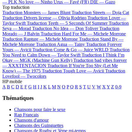
—
PLK
No love —
Ninho
Urus —
Favé (FR)
DIE —
Gazo
Top traduction
Traduction Monsters —
James Blunt
Traduction Streets —
Doja Cat
Traduction Drivers license —
Olivia Rodrigo
Traduction Lover —
Taylor Swift
Traduction Teeth —
5 Seconds Of Summer
Traduction
Seya —
Morad
Traduction No Idea —
Don Toliver
Traduction
Morado —
J Balvin
Traduction Hard For Me —
Michele Morrone
Traduction Rapture —
Michele Morrone
Traduction Stand By —
Michele Morrone
Traduction Agua —
Tainy
Traduction Forever
Yours —
Avicii
Traduction Come & Go —
Juice WRLD
Traduction
You Need to Calm Down —
Taylor Swift
Traduction I Think I’m
Okay —
MGK (Machine Gun Kelly)
Traduction bad vibes forever
—
XXXTENTACION
Traduction If You're Too Shy (Let Me
Know) —
The 1975
Traduction Tough Love —
Avicii
Traduction
Lovefool —
Twocolors
HP mobile
A
B
C
D
E
F
G
H
I
J
K
L
M
N
O
P
Q
R
S
T
U
V
W
X
Y
Z
0-9
Thématiques
Chansons pour faire le sexe
Rap Français
Chansons d'amour
Chansons des Guinguettes
Chansons de Rugby et 3ème mi-temps