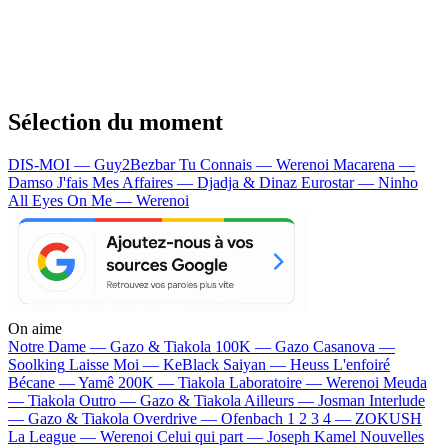
Sélection du moment
DIS-MOI — Guy2Bezbar
Tu Connais — Werenoi
Macarena —
Damso
J'fais Mes Affaires — Djadja & Dinaz
Eurostar — Ninho
All Eyes On Me — Werenoi
On aime
Notre Dame —
Gazo & Tiakola
100K —
Gazo
Casanova —
Soolking
Laisse Moi —
KeBlack
Saiyan —
Heuss L'enfoiré
Bécane —
Yamê
200K —
Tiakola
Laboratoire —
Werenoi
Meuda
—
Tiakola
Outro —
Gazo & Tiakola
Ailleurs —
Josman
Interlude
—
Gazo & Tiakola
Overdrive —
Ofenbach
1 2 3 4 —
ZOKUSH
La League —
Werenoi
Celui qui part —
Joseph Kamel
Nouvelles