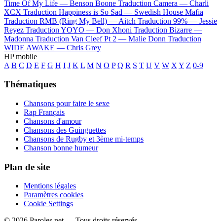
Time Of My Life —
Benson Boone
Traduction Camera —
Charli
XCX
Traduction Happiness is So Sad —
Swedish House Mafia
Traduction RMB (Ring My Bell) —
Aitch
Traduction 99% —
Jessie
Reyez
Traduction YOYO —
Don Xhoni
Traduction Bizarre —
Madonna
Traduction Van Cleef Pt 2 —
Malie Donn
Traduction
WIDE AWAKE —
Chris Grey
HP mobile
A
B
C
D
E
F
G
H
I
J
K
L
M
N
O
P
Q
R
S
T
U
V
W
X
Y
Z
0-9
Thématiques
Chansons pour faire le sexe
Rap Français
Chansons d'amour
Chansons des Guinguettes
Chansons de Rugby et 3ème mi-temps
Chanson bonne humeur
Plan de site
Mentions légales
Paramètres cookies
Cookie Settings
© 2026 Paroles.net — Tous droits réservés