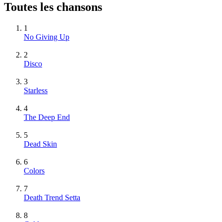
Toutes les chansons
1
No Giving Up
2
Disco
3
Starless
4
The Deep End
5
Dead Skin
6
Colors
7
Death Trend Setta
8