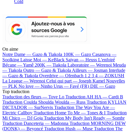
Cold
On aime
Notre Dame —
Gazo & Tiakola
100K —
Gazo
Casanova —
Soolking
Laisse Moi —
KeBlack
Saiyan —
Heuss L'enfoiré
Bécane —
Yamê
200K —
Tiakola
Laboratoire —
Werenoi
Meuda
—
Tiakola
Outro —
Gazo & Tiakola
Ailleurs —
Josman
Interlude
—
Gazo & Tiakola
Overdrive —
Ofenbach
1 2 3 4 —
ZOKUSH
La League —
Werenoi
Celui qui part —
Joseph Kamel
Nouvelles
—
PLK
No love —
Ninho
Urus —
Favé (FR)
DIE —
Gazo
Top traduction
Traduction des fleurs —
Tove Lo
Traduction AH HA —
Cardi B
Traduction Coulda Shoulda Woulda —
Russ
Traduction KYLIAN
DICTADOR —
SurNervis
Traduction The Way You Are —
Electric Callboy
Traduction Home To Me —
Tones & I
Traduction
Mi Chico —
DJ Goja
Traduction My Body Isn't Ready —
Sombr
Traduction Danceteria —
Madonna
Traduction MORNING DEW
(DONK) —
Beyoncé
Traduction Hush —
Muse
Traduction The