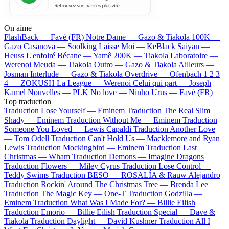
On aime
FlashBack —
Favé (FR)
Notre Dame —
Gazo & Tiakola
100K —
Gazo
Casanova —
Soolking
Laisse Moi —
KeBlack
Saiyan —
Heuss L'enfoiré
Bécane —
Yamê
200K —
Tiakola
Laboratoire —
Werenoi
Meuda —
Tiakola
Outro —
Gazo & Tiakola
Ailleurs —
Josman
Interlude —
Gazo & Tiakola
Overdrive —
Ofenbach
1 2 3
4 —
ZOKUSH
La League —
Werenoi
Celui qui part —
Joseph
Kamel
Nouvelles —
PLK
No love —
Ninho
Urus —
Favé (FR)
Top traduction
Traduction Lose Yourself —
Eminem
Traduction The Real Slim
Shady —
Eminem
Traduction Without Me —
Eminem
Traduction
Someone You Loved —
Lewis Capaldi
Traduction Another Love
—
Tom Odell
Traduction Can't Hold Us —
Macklemore and Ryan
Lewis
Traduction Mockingbird —
Eminem
Traduction Last
Christmas —
Wham
Traduction Demons —
Imagine Dragons
Traduction Flowers —
Miley Cyrus
Traduction Lose Control —
Teddy Swims
Traduction BESO —
ROSALÍA & Rauw Alejandro
Traduction Rockin' Around The Christmas Tree —
Brenda Lee
Traduction The Magic Key —
One-T
Traduction Godzilla —
Eminem
Traduction What Was I Made For? —
Billie Eilish
Traduction Emorio —
Billie Eilish
Traduction Special —
Dave &
Tiakola
Traduction Daylight —
David Kushner
Traduction All I