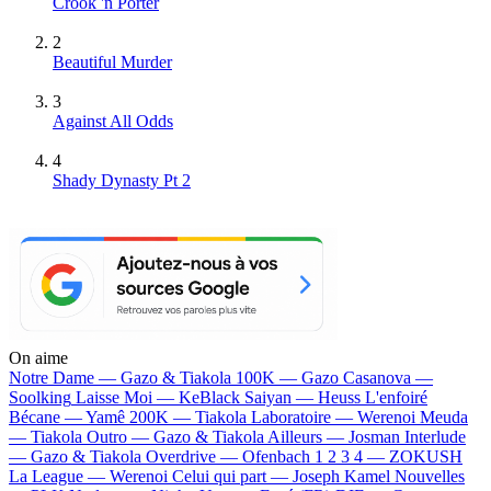
Crook 'n Porter
2
Beautiful Murder
3
Against All Odds
4
Shady Dynasty Pt 2
On aime
Notre Dame —
Gazo & Tiakola
100K —
Gazo
Casanova —
Soolking
Laisse Moi —
KeBlack
Saiyan —
Heuss L'enfoiré
Bécane —
Yamê
200K —
Tiakola
Laboratoire —
Werenoi
Meuda
—
Tiakola
Outro —
Gazo & Tiakola
Ailleurs —
Josman
Interlude
—
Gazo & Tiakola
Overdrive —
Ofenbach
1 2 3 4 —
ZOKUSH
La League —
Werenoi
Celui qui part —
Joseph Kamel
Nouvelles