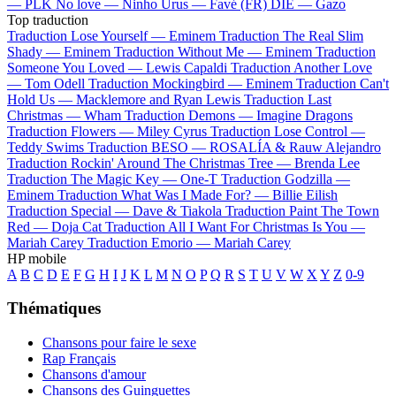
—
PLK
No love —
Ninho
Urus —
Favé (FR)
DIE —
Gazo
Top traduction
Traduction Lose Yourself —
Eminem
Traduction The Real Slim
Shady —
Eminem
Traduction Without Me —
Eminem
Traduction
Someone You Loved —
Lewis Capaldi
Traduction Another Love
—
Tom Odell
Traduction Mockingbird —
Eminem
Traduction Can't
Hold Us —
Macklemore and Ryan Lewis
Traduction Last
Christmas —
Wham
Traduction Demons —
Imagine Dragons
Traduction Flowers —
Miley Cyrus
Traduction Lose Control —
Teddy Swims
Traduction BESO —
ROSALÍA & Rauw Alejandro
Traduction Rockin' Around The Christmas Tree —
Brenda Lee
Traduction The Magic Key —
One-T
Traduction Godzilla —
Eminem
Traduction What Was I Made For? —
Billie Eilish
Traduction Special —
Dave & Tiakola
Traduction Paint The Town
Red —
Doja Cat
Traduction All I Want For Christmas Is You —
Mariah Carey
Traduction Emorio —
Mariah Carey
HP mobile
A
B
C
D
E
F
G
H
I
J
K
L
M
N
O
P
Q
R
S
T
U
V
W
X
Y
Z
0-9
Thématiques
Chansons pour faire le sexe
Rap Français
Chansons d'amour
Chansons des Guinguettes