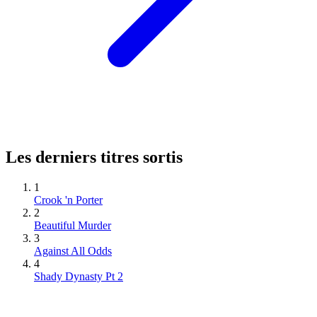
Les derniers titres sortis
1
Crook 'n Porter
2
Beautiful Murder
3
Against All Odds
4
Shady Dynasty Pt 2