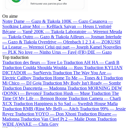
On aime
Notre Dame —
Gazo & Tiakola
100K —
Gazo
Casanova —
Soolking
Laisse Moi —
KeBlack
Saiyan —
Heuss L'enfoiré
Bécane —
Yamê
200K —
Tiakola
Laboratoire —
Werenoi
Meuda
—
Tiakola
Outro —
Gazo & Tiakola
Ailleurs —
Josman
Interlude
—
Gazo & Tiakola
Overdrive —
Ofenbach
1 2 3 4 —
ZOKUSH
La League —
Werenoi
Celui qui part —
Joseph Kamel
Nouvelles
—
PLK
No love —
Ninho
Urus —
Favé (FR)
DIE —
Gazo
Top traduction
Traduction des fleurs —
Tove Lo
Traduction AH HA —
Cardi B
Traduction Coulda Shoulda Woulda —
Russ
Traduction KYLIAN
DICTADOR —
SurNervis
Traduction The Way You Are —
Electric Callboy
Traduction Home To Me —
Tones & I
Traduction
Mi Chico —
DJ Goja
Traduction My Body Isn't Ready —
Sombr
Traduction Danceteria —
Madonna
Traduction MORNING DEW
(DONK) —
Beyoncé
Traduction Hush —
Muse
Traduction The
Time Of My Life —
Benson Boone
Traduction Camera —
Charli
XCX
Traduction Happiness is So Sad —
Swedish House Mafia
Traduction RMB (Ring My Bell) —
Aitch
Traduction 99% —
Jessie
Reyez
Traduction YOYO —
Don Xhoni
Traduction Bizarre —
Madonna
Traduction Van Cleef Pt 2 —
Malie Donn
Traduction
WIDE AWAKE —
Chris Grey