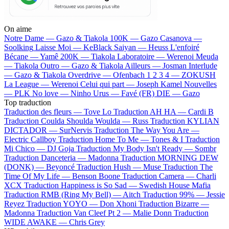
On aime
Notre Dame —
Gazo & Tiakola
100K —
Gazo
Casanova —
Soolking
Laisse Moi —
KeBlack
Saiyan —
Heuss L'enfoiré
Bécane —
Yamê
200K —
Tiakola
Laboratoire —
Werenoi
Meuda
—
Tiakola
Outro —
Gazo & Tiakola
Ailleurs —
Josman
Interlude
—
Gazo & Tiakola
Overdrive —
Ofenbach
1 2 3 4 —
ZOKUSH
La League —
Werenoi
Celui qui part —
Joseph Kamel
Nouvelles
—
PLK
No love —
Ninho
Urus —
Favé (FR)
DIE —
Gazo
Top traduction
Traduction des fleurs —
Tove Lo
Traduction AH HA —
Cardi B
Traduction Coulda Shoulda Woulda —
Russ
Traduction KYLIAN
DICTADOR —
SurNervis
Traduction The Way You Are —
Electric Callboy
Traduction Home To Me —
Tones & I
Traduction
Mi Chico —
DJ Goja
Traduction My Body Isn't Ready —
Sombr
Traduction Danceteria —
Madonna
Traduction MORNING DEW
(DONK) —
Beyoncé
Traduction Hush —
Muse
Traduction The
Time Of My Life —
Benson Boone
Traduction Camera —
Charli
XCX
Traduction Happiness is So Sad —
Swedish House Mafia
Traduction RMB (Ring My Bell) —
Aitch
Traduction 99% —
Jessie
Reyez
Traduction YOYO —
Don Xhoni
Traduction Bizarre —
Madonna
Traduction Van Cleef Pt 2 —
Malie Donn
Traduction
WIDE AWAKE —
Chris Grey