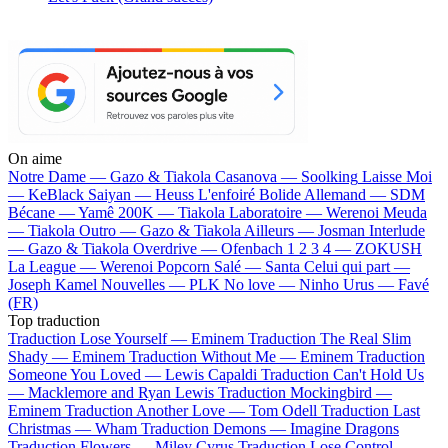
On aime
Notre Dame —
Gazo & Tiakola
Casanova —
Soolking
Laisse Moi
—
KeBlack
Saiyan —
Heuss L'enfoiré
Bolide Allemand —
SDM
Bécane —
Yamê
200K —
Tiakola
Laboratoire —
Werenoi
Meuda
—
Tiakola
Outro —
Gazo & Tiakola
Ailleurs —
Josman
Interlude
—
Gazo & Tiakola
Overdrive —
Ofenbach
1 2 3 4 —
ZOKUSH
La League —
Werenoi
Popcorn Salé —
Santa
Celui qui part —
Joseph Kamel
Nouvelles —
PLK
No love —
Ninho
Urus —
Favé
(FR)
Top traduction
Traduction Lose Yourself —
Eminem
Traduction The Real Slim
Shady —
Eminem
Traduction Without Me —
Eminem
Traduction
Someone You Loved —
Lewis Capaldi
Traduction Can't Hold Us
—
Macklemore and Ryan Lewis
Traduction Mockingbird —
Eminem
Traduction Another Love —
Tom Odell
Traduction Last
Christmas —
Wham
Traduction Demons —
Imagine Dragons
Traduction Flowers —
Miley Cyrus
Traduction Lose Control —