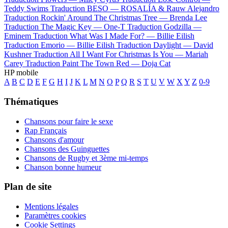
Teddy Swims
Traduction BESO —
ROSALÍA & Rauw Alejandro
Traduction Rockin' Around The Christmas Tree —
Brenda Lee
Traduction The Magic Key —
One-T
Traduction Godzilla —
Eminem
Traduction What Was I Made For? —
Billie Eilish
Traduction Emorio —
Billie Eilish
Traduction Daylight —
David
Kushner
Traduction All I Want For Christmas Is You —
Mariah
Carey
Traduction Paint The Town Red —
Doja Cat
HP mobile
A
B
C
D
E
F
G
H
I
J
K
L
M
N
O
P
Q
R
S
T
U
V
W
X
Y
Z
0-9
Thématiques
Chansons pour faire le sexe
Rap Français
Chansons d'amour
Chansons des Guinguettes
Chansons de Rugby et 3ème mi-temps
Chanson bonne humeur
Plan de site
Mentions légales
Paramètres cookies
Cookie Settings