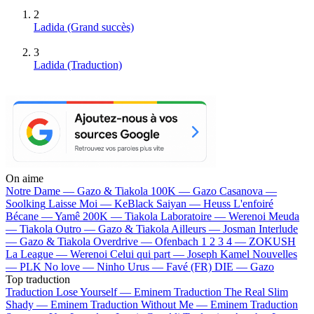
2
Ladida
(Grand succès)
3
Ladida (Traduction)
On aime
Notre Dame —
Gazo & Tiakola
100K —
Gazo
Casanova —
Soolking
Laisse Moi —
KeBlack
Saiyan —
Heuss L'enfoiré
Bécane —
Yamê
200K —
Tiakola
Laboratoire —
Werenoi
Meuda
—
Tiakola
Outro —
Gazo & Tiakola
Ailleurs —
Josman
Interlude
—
Gazo & Tiakola
Overdrive —
Ofenbach
1 2 3 4 —
ZOKUSH
La League —
Werenoi
Celui qui part —
Joseph Kamel
Nouvelles
—
PLK
No love —
Ninho
Urus —
Favé (FR)
DIE —
Gazo
Top traduction
Traduction Lose Yourself —
Eminem
Traduction The Real Slim
Shady —
Eminem
Traduction Without Me —
Eminem
Traduction