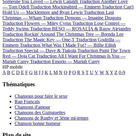
Someone You Loved —
Lewis Capaldi
Traduction Another Love
—
Tom Odell
Traduction Mockingbird —
Eminem
Traduction Can't
Hold Us —
Macklemore and Ryan Lewis
Traduction Last
Christmas —
Wham
Traduction Demons —
Imagine Dragons
Traduction Flowers —
Miley Cyrus
Traduction Lose Control —
Teddy Swims
Traduction BESO —
ROSALÍA & Rauw Alejandro
Traduction Rockin' Around The Christmas Tree —
Brenda Lee
Traduction The Magic Key —
One-T
Traduction Godzilla —
Eminem
Traduction What Was I Made For? —
Billie Eilish
Traduction Special —
Dave & Tiakola
Traduction Paint The Town
Red —
Doja Cat
Traduction All I Want For Christmas Is You —
Mariah Carey
Traduction Emorio —
Mariah Carey
HP mobile
A
B
C
D
E
F
G
H
I
J
K
L
M
N
O
P
Q
R
S
T
U
V
W
X
Y
Z
0-9
Thématiques
Chansons pour faire le sexe
Rap Français
Chansons d'amour
Chansons des Guinguettes
Chansons de Rugby et 3ème mi-temps
Chanson bonne humeur
Plan de site