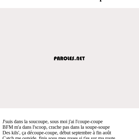
J'suis dans la soucoupe, sous moi j'ai l'coupe-coupe
BFM m'a dans l'scoop, crache pas dans la soupe-soupe
Des kils', ça découpe-coupe, début septembre à fin août
Catch me outside, finis sous mes roues si t'es sur ma route