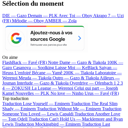
Sélection du moment
DIE — Gazo
Demain — PLK
Avec Toi — Oboy
Akrapo 7 — Uzi
(FR)
Mélodie — Oboy
AMBER — Zola
On aime
FlashBack —
Favé (FR)
Notre Dame —
Gazo & Tiakola
100K —
Gazo
Casanova —
Soolking
Laisse Moi —
KeBlack
Saiyan —
Heuss L'enfoiré
Bécane —
Yamê
200K —
Tiakola
Laboratoire —
Werenoi
Meuda —
Tiakola
Outro —
Gazo & Tiakola
Ailleurs —
Josman
Interlude —
Gazo & Tiakola
Overdrive —
Ofenbach
1 2 3
4 —
ZOKUSH
La League —
Werenoi
Celui qui part —
Joseph
Kamel
Nouvelles —
PLK
No love —
Ninho
Urus —
Favé (FR)
Top traduction
Traduction Lose Yourself —
Eminem
Traduction The Real Slim
Shady —
Eminem
Traduction Without Me —
Eminem
Traduction
Someone You Loved —
Lewis Capaldi
Traduction Another Love
—
Tom Odell
Traduction Can't Hold Us —
Macklemore and Ryan
Lewis
Traduction Mockingbird —
Eminem
Traduction Last