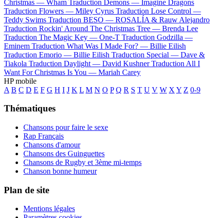
Christmas —
Wham
Traduction Demons —
Imagine Dragons
Traduction Flowers —
Miley Cyrus
Traduction Lose Control —
Teddy Swims
Traduction BESO —
ROSALÍA & Rauw Alejandro
Traduction Rockin' Around The Christmas Tree —
Brenda Lee
Traduction The Magic Key —
One-T
Traduction Godzilla —
Eminem
Traduction What Was I Made For? —
Billie Eilish
Traduction Emorio —
Billie Eilish
Traduction Special —
Dave &
Tiakola
Traduction Daylight —
David Kushner
Traduction All I
Want For Christmas Is You —
Mariah Carey
HP mobile
A
B
C
D
E
F
G
H
I
J
K
L
M
N
O
P
Q
R
S
T
U
V
W
X
Y
Z
0-9
Thématiques
Chansons pour faire le sexe
Rap Français
Chansons d'amour
Chansons des Guinguettes
Chansons de Rugby et 3ème mi-temps
Chanson bonne humeur
Plan de site
Mentions légales
Paramètres cookies