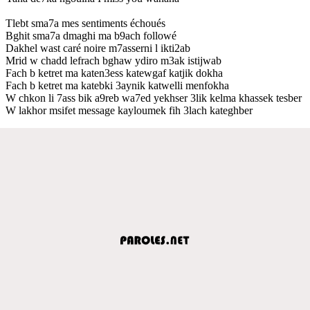
Tlebt sma7a mes sentiments échoués
Bghit sma7a dmaghi ma b9ach followé
Dakhel wast caré noire m7asserni l ikti2ab
Mrid w chadd lefrach bghaw ydiro m3ak istijwab
Fach b ketret ma katen3ess katewgaf katjik dokha
Fach b ketret ma katebki 3aynik katwelli menfokha
W chkon li 7ass bik a9reb wa7ed yekhser 3lik kelma khassek tesber
W lakhor msifet message kayloumek fih 3lach kateghber