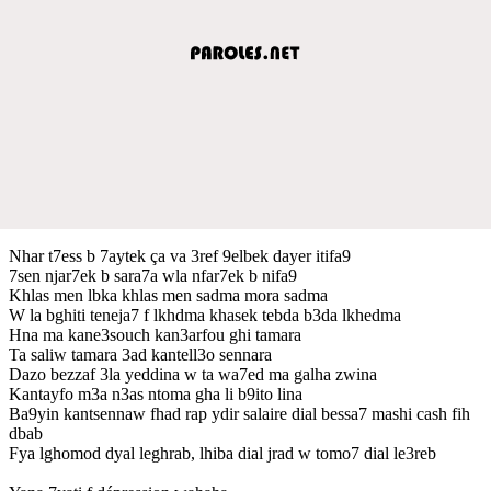
Nhar t7ess b 7aytek ça va 3ref 9elbek dayer itifa9
7sen njar7ek b sara7a wla nfar7ek b nifa9
Khlas men lbka khlas men sadma mora sadma
W la bghiti teneja7 f lkhdma khasek tebda b3da lkhedma
Hna ma kane3souch kan3arfou ghi tamara
Ta saliw tamara 3ad kantell3o sennara
Dazo bezzaf 3la yeddina w ta wa7ed ma galha zwina
Kantayfo m3a n3as ntoma gha li b9ito lina
Ba9yin kantsennaw fhad rap ydir salaire dial bessa7 mashi cash fih
dbab
Fya lghomod dyal leghrab, lhiba dial jrad w tomo7 dial le3reb