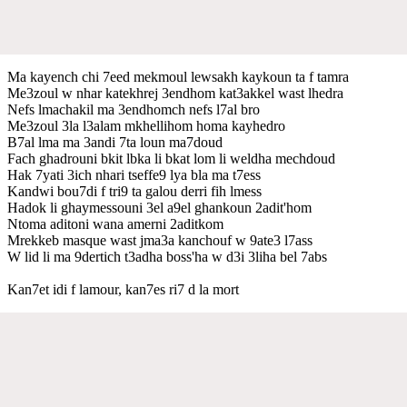
Ma kayench chi 7eed mekmoul lewsakh kaykoun ta f tamra
Me3zoul w nhar katekhrej 3endhom kat3akkel wast lhedra
Nefs lmachakil ma 3endhomch nefs l7al bro
Me3zoul 3la l3alam mkhellihom homa kayhedro
B7al lma ma 3andi 7ta loun ma7doud
Fach ghadrouni bkit lbka li bkat lom li weldha mechdoud
Hak 7yati 3ich nhari tseffe9 lya bla ma t7ess
Kandwi bou7di f tri9 ta galou derri fih lmess
Hadok li ghaymessouni 3el a9el ghankoun 2adit'hom
Ntoma aditoni wana amerni 2aditkom
Mrekkeb masque wast jma3a kanchouf w 9ate3 l7ass
W lid li ma 9dertich t3adha boss'ha w d3i 3liha bel 7abs
Kan7et idi f lamour, kan7es ri7 d la mort