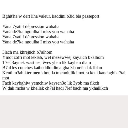
Bghit'ha w dert liha valeur, kaddini b3id bla passeport
Yana 7yati f dépression wahaha
Yana de7ka ngoulha I miss you wahaha
Yana 7yati f dépression wahaha
Yana de7ka ngoulha I miss you wahaha
3lach ma khrejtich b7alhom
Ymot zofri mot leklab, wel mezewwej kay3ich b7alhom
T7el 3aynek wast les rêves yban lik kayban dlam
B7al les couches katbeddlo dima gha 3la nefs dak lblan
Kenti m3ah kter men khot, la tmennit lik lmot ra kent kanebghik 7tal
mot
Fach kaybghiw yemchiw kaysen3o lik 3yob ma fikch
W dak mcha w khellak ch7al hadi 7lef bach ma ykhallikch