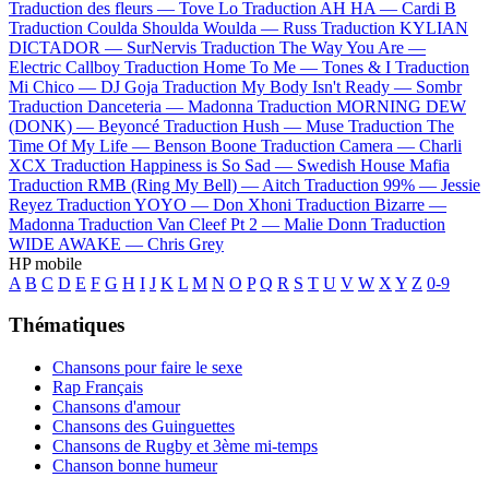
Traduction des fleurs —
Tove Lo
Traduction AH HA —
Cardi B
Traduction Coulda Shoulda Woulda —
Russ
Traduction KYLIAN
DICTADOR —
SurNervis
Traduction The Way You Are —
Electric Callboy
Traduction Home To Me —
Tones & I
Traduction
Mi Chico —
DJ Goja
Traduction My Body Isn't Ready —
Sombr
Traduction Danceteria —
Madonna
Traduction MORNING DEW
(DONK) —
Beyoncé
Traduction Hush —
Muse
Traduction The
Time Of My Life —
Benson Boone
Traduction Camera —
Charli
XCX
Traduction Happiness is So Sad —
Swedish House Mafia
Traduction RMB (Ring My Bell) —
Aitch
Traduction 99% —
Jessie
Reyez
Traduction YOYO —
Don Xhoni
Traduction Bizarre —
Madonna
Traduction Van Cleef Pt 2 —
Malie Donn
Traduction
WIDE AWAKE —
Chris Grey
HP mobile
A
B
C
D
E
F
G
H
I
J
K
L
M
N
O
P
Q
R
S
T
U
V
W
X
Y
Z
0-9
Thématiques
Chansons pour faire le sexe
Rap Français
Chansons d'amour
Chansons des Guinguettes
Chansons de Rugby et 3ème mi-temps
Chanson bonne humeur