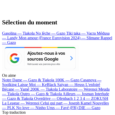
Sélection du moment
Gasolina — Tiakola
No lèche — Gazo
Tiki taka — Vacra
Médusa
— Landy
Mon amour (France Eurovision 2024) — Slimane
Rappel
— Gazo
On aime
Notre Dame —
Gazo & Tiakola
100K —
Gazo
Casanova —
Soolking
Laisse Moi —
KeBlack
Saiyan —
Heuss L'enfoiré
Bécane —
Yamê
200K —
Tiakola
Laboratoire —
Werenoi
Meuda
—
Tiakola
Outro —
Gazo & Tiakola
Ailleurs —
Josman
Interlude
—
Gazo & Tiakola
Overdrive —
Ofenbach
1 2 3 4 —
ZOKUSH
La League —
Werenoi
Celui qui part —
Joseph Kamel
Nouvelles
—
PLK
No love —
Ninho
Urus —
Favé (FR)
DIE —
Gazo
Top traduction