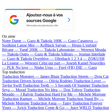
On aime
Notre Dame —
Gazo & Tiakola
100K —
Gazo
Casanova —
Soolking
Laisse Moi —
KeBlack
Saiyan —
Heuss L'enfoiré
Bécane —
Yamê
200K —
Tiakola
Laboratoire —
Werenoi
Meuda
—
Tiakola
Outro —
Gazo & Tiakola
Ailleurs —
Josman
Interlude
—
Gazo & Tiakola
Overdrive —
Ofenbach
1 2 3 4 —
ZOKUSH
La League —
Werenoi
Celui qui part —
Joseph Kamel
Nouvelles
—
PLK
No love —
Ninho
Urus —
Favé (FR)
DIE —
Gazo
Top traduction
Traduction Monsters —
James Blunt
Traduction Streets —
Doja Cat
Traduction Drivers license —
Olivia Rodrigo
Traduction Lover —
Taylor Swift
Traduction Teeth —
5 Seconds Of Summer
Traduction
Seya —
Morad
Traduction No Idea —
Don Toliver
Traduction
Morado —
J Balvin
Traduction Hard For Me —
Michele Morrone
Traduction Rapture —
Michele Morrone
Traduction Stand By —
Michele Morrone
Traduction Agua —
Tainy
Traduction Forever
Yours —
Avicii
Traduction Come & Go —
Juice WRLD
Traduction