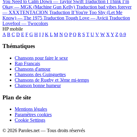
You Need to Calm Down —
Taylor Swift
Traduction I Think I’m
Okay —
MGK (Machine Gun Kelly)
Traduction bad vibes forever
—
XXXTENTACION
Traduction If You're Too Shy (Let Me
Know) —
The 1975
Traduction Tough Love —
Avicii
Traduction
Lovefool —
Twocolors
HP mobile
A
B
C
D
E
F
G
H
I
J
K
L
M
N
O
P
Q
R
S
T
U
V
W
X
Y
Z
0-9
Thématiques
Chansons pour faire le sexe
Rap Français
Chansons d'amour
Chansons des Guinguettes
Chansons de Rugby et 3ème mi-temps
Chanson bonne humeur
Plan de site
Mentions légales
Paramètres cookies
Cookie Settings
© 2026 Paroles.net — Tous droits réservés