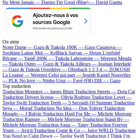
Ne Ment Jamais — Damso
I'm Good (Blue) — David Guetta
On aime
Notre Dame —
Gazo & Tiakola
100K —
Gazo
Casanova —
Soolking
Laisse Moi —
KeBlack
Saiyan —
Heuss L'enfoiré
Bécane —
Yamê
200K —
Tiakola
Laboratoire —
Werenoi
Meuda
—
Tiakola
Outro —
Gazo & Tiakola
Ailleurs —
Josman
Interlude
—
Gazo & Tiakola
Overdrive —
Ofenbach
1 2 3 4 —
ZOKUSH
La League —
Werenoi
Celui qui part —
Joseph Kamel
Nouvelles
—
PLK
No love —
Ninho
Urus —
Favé (FR)
DIE —
Gazo
Top traduction
Traduction Monsters —
James Blunt
Traduction Streets —
Doja Cat
Traduction Drivers license —
Olivia Rodrigo
Traduction Lover —
Taylor Swift
Traduction Teeth —
5 Seconds Of Summer
Traduction
Seya —
Morad
Traduction No Idea —
Don Toliver
Traduction
Morado —
J Balvin
Traduction Hard For Me —
Michele Morrone
Traduction Rapture —
Michele Morrone
Traduction Stand By —
Michele Morrone
Traduction Agua —
Tainy
Traduction Forever
Yours —
Avicii
Traduction Come & Go —
Juice WRLD
Traduction
You Need to Calm Down —
Taylor Swift
Traduction I Think I’m