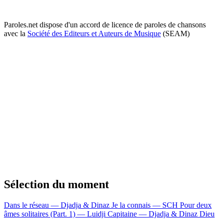
Paroles.net dispose d'un accord de licence de paroles de chansons
avec la
Société des Editeurs et Auteurs de Musique
(SEAM)
Sélection du moment
Dans le réseau — Djadja & Dinaz
Je la connais — SCH
Pour deux
âmes solitaires (Part. 1) — Luidji
Capitaine — Djadja & Dinaz
Dieu