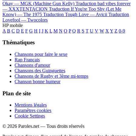
Okay —
MGK (Machine Gun Kelly)
Traduction bad vibes forever
—
XXXTENTACION
Traduction If You're Too Shy (Let Me
Know) —
The 1975
Traduction Tough Love —
Avicii
Traduction
Lovefool —
Twocolors
HP mobile
A
B
C
D
E
F
G
H
I
J
K
L
M
N
O
P
Q
R
S
T
U
V
W
X
Y
Z
0-9
Thématiques
Chansons pour faire le sexe
Rap Français
Chansons d'amour
Chansons des Guinguettes
Chansons de Rugby et 3ème mi-temps
Chanson bonne humeur
Plan de site
Mentions légales
Paramètres cookies
Cookie Settings
© 2026 Paroles.net — Tous droits réservés