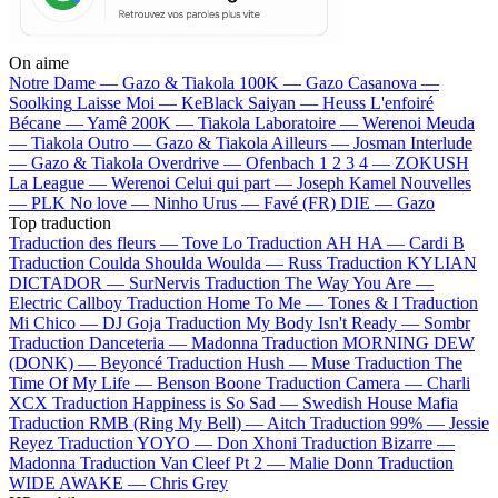
On aime
Notre Dame —
Gazo & Tiakola
100K —
Gazo
Casanova —
Soolking
Laisse Moi —
KeBlack
Saiyan —
Heuss L'enfoiré
Bécane —
Yamê
200K —
Tiakola
Laboratoire —
Werenoi
Meuda
—
Tiakola
Outro —
Gazo & Tiakola
Ailleurs —
Josman
Interlude
—
Gazo & Tiakola
Overdrive —
Ofenbach
1 2 3 4 —
ZOKUSH
La League —
Werenoi
Celui qui part —
Joseph Kamel
Nouvelles
—
PLK
No love —
Ninho
Urus —
Favé (FR)
DIE —
Gazo
Top traduction
Traduction des fleurs —
Tove Lo
Traduction AH HA —
Cardi B
Traduction Coulda Shoulda Woulda —
Russ
Traduction KYLIAN
DICTADOR —
SurNervis
Traduction The Way You Are —
Electric Callboy
Traduction Home To Me —
Tones & I
Traduction
Mi Chico —
DJ Goja
Traduction My Body Isn't Ready —
Sombr
Traduction Danceteria —
Madonna
Traduction MORNING DEW
(DONK) —
Beyoncé
Traduction Hush —
Muse
Traduction The
Time Of My Life —
Benson Boone
Traduction Camera —
Charli
XCX
Traduction Happiness is So Sad —
Swedish House Mafia
Traduction RMB (Ring My Bell) —
Aitch
Traduction 99% —
Jessie
Reyez
Traduction YOYO —
Don Xhoni
Traduction Bizarre —
Madonna
Traduction Van Cleef Pt 2 —
Malie Donn
Traduction
WIDE AWAKE —
Chris Grey