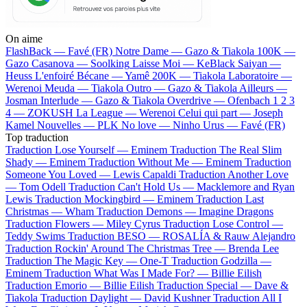
On aime
FlashBack —
Favé (FR)
Notre Dame —
Gazo & Tiakola
100K —
Gazo
Casanova —
Soolking
Laisse Moi —
KeBlack
Saiyan —
Heuss L'enfoiré
Bécane —
Yamê
200K —
Tiakola
Laboratoire —
Werenoi
Meuda —
Tiakola
Outro —
Gazo & Tiakola
Ailleurs —
Josman
Interlude —
Gazo & Tiakola
Overdrive —
Ofenbach
1 2 3
4 —
ZOKUSH
La League —
Werenoi
Celui qui part —
Joseph
Kamel
Nouvelles —
PLK
No love —
Ninho
Urus —
Favé (FR)
Top traduction
Traduction Lose Yourself —
Eminem
Traduction The Real Slim
Shady —
Eminem
Traduction Without Me —
Eminem
Traduction
Someone You Loved —
Lewis Capaldi
Traduction Another Love
—
Tom Odell
Traduction Can't Hold Us —
Macklemore and Ryan
Lewis
Traduction Mockingbird —
Eminem
Traduction Last
Christmas —
Wham
Traduction Demons —
Imagine Dragons
Traduction Flowers —
Miley Cyrus
Traduction Lose Control —
Teddy Swims
Traduction BESO —
ROSALÍA & Rauw Alejandro
Traduction Rockin' Around The Christmas Tree —
Brenda Lee
Traduction The Magic Key —
One-T
Traduction Godzilla —
Eminem
Traduction What Was I Made For? —
Billie Eilish
Traduction Emorio —
Billie Eilish
Traduction Special —
Dave &
Tiakola
Traduction Daylight —
David Kushner
Traduction All I