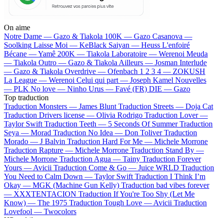
On aime
Notre Dame —
Gazo & Tiakola
100K —
Gazo
Casanova —
Soolking
Laisse Moi —
KeBlack
Saiyan —
Heuss L'enfoiré
Bécane —
Yamê
200K —
Tiakola
Laboratoire —
Werenoi
Meuda
—
Tiakola
Outro —
Gazo & Tiakola
Ailleurs —
Josman
Interlude
—
Gazo & Tiakola
Overdrive —
Ofenbach
1 2 3 4 —
ZOKUSH
La League —
Werenoi
Celui qui part —
Joseph Kamel
Nouvelles
—
PLK
No love —
Ninho
Urus —
Favé (FR)
DIE —
Gazo
Top traduction
Traduction Monsters —
James Blunt
Traduction Streets —
Doja Cat
Traduction Drivers license —
Olivia Rodrigo
Traduction Lover —
Taylor Swift
Traduction Teeth —
5 Seconds Of Summer
Traduction
Seya —
Morad
Traduction No Idea —
Don Toliver
Traduction
Morado —
J Balvin
Traduction Hard For Me —
Michele Morrone
Traduction Rapture —
Michele Morrone
Traduction Stand By —
Michele Morrone
Traduction Agua —
Tainy
Traduction Forever
Yours —
Avicii
Traduction Come & Go —
Juice WRLD
Traduction
You Need to Calm Down —
Taylor Swift
Traduction I Think I’m
Okay —
MGK (Machine Gun Kelly)
Traduction bad vibes forever
—
XXXTENTACION
Traduction If You're Too Shy (Let Me
Know) —
The 1975
Traduction Tough Love —
Avicii
Traduction
Lovefool —
Twocolors