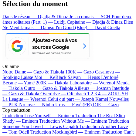
Sélection du moment
Dans le réseau — Djadja & Dinaz
Je la connais — SCH
Pour deux
âmes solitaires (Part. 1) — Luidji
Capitaine — Djadja & Dinaz
Dieu
Ne Ment Jamais — Damso
I'm Good (Blue) — David Guetta
On aime
Notre Dame —
Gazo & Tiakola
100K —
Gazo
Casanova —
Soolking
Laisse Moi —
KeBlack
Saiyan —
Heuss L'enfoiré
Bécane —
Yamê
200K —
Tiakola
Laboratoire —
Werenoi
Meuda
—
Tiakola
Outro —
Gazo & Tiakola
Ailleurs —
Josman
Interlude
—
Gazo & Tiakola
Overdrive —
Ofenbach
1 2 3 4 —
ZOKUSH
La League —
Werenoi
Celui qui part —
Joseph Kamel
Nouvelles
—
PLK
No love —
Ninho
Urus —
Favé (FR)
DIE —
Gazo
Top traduction
Traduction Lose Yourself —
Eminem
Traduction The Real Slim
Shady —
Eminem
Traduction Without Me —
Eminem
Traduction
Someone You Loved —
Lewis Capaldi
Traduction Another Love
—
Tom Odell
Traduction Mockingbird —
Eminem
Traduction Can't