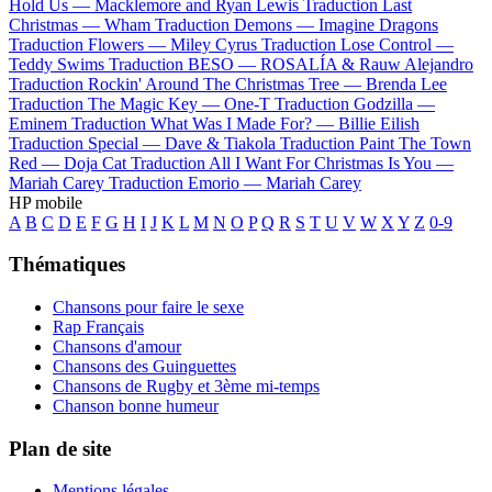
Hold Us —
Macklemore and Ryan Lewis
Traduction Last
Christmas —
Wham
Traduction Demons —
Imagine Dragons
Traduction Flowers —
Miley Cyrus
Traduction Lose Control —
Teddy Swims
Traduction BESO —
ROSALÍA & Rauw Alejandro
Traduction Rockin' Around The Christmas Tree —
Brenda Lee
Traduction The Magic Key —
One-T
Traduction Godzilla —
Eminem
Traduction What Was I Made For? —
Billie Eilish
Traduction Special —
Dave & Tiakola
Traduction Paint The Town
Red —
Doja Cat
Traduction All I Want For Christmas Is You —
Mariah Carey
Traduction Emorio —
Mariah Carey
HP mobile
A
B
C
D
E
F
G
H
I
J
K
L
M
N
O
P
Q
R
S
T
U
V
W
X
Y
Z
0-9
Thématiques
Chansons pour faire le sexe
Rap Français
Chansons d'amour
Chansons des Guinguettes
Chansons de Rugby et 3ème mi-temps
Chanson bonne humeur
Plan de site
Mentions légales