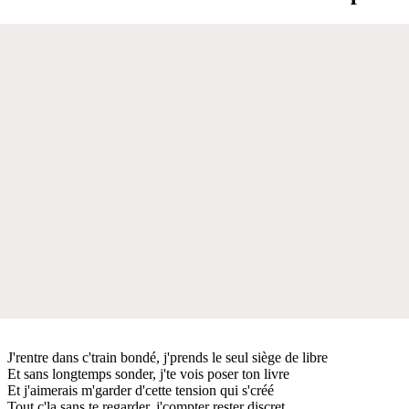
J'rentre dans c'train bondé, j'prends le seul siège de libre
Et sans longtemps sonder, j'te vois poser ton livre
Et j'aimerais m'garder d'cette tension qui s'créé
Tout c'la sans te regarder, j'compter rester discret