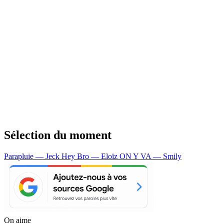
Sélection du moment
Parapluie — Jeck
Hey Bro — Eloïz
ON Y VA — Smily
On aime