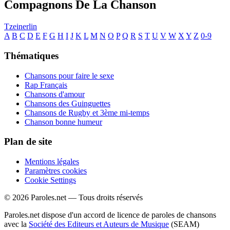
Compagnons De La Chanson
Tzeinerlin
A
B
C
D
E
F
G
H
I
J
K
L
M
N
O
P
Q
R
S
T
U
V
W
X
Y
Z
0-9
Thématiques
Chansons pour faire le sexe
Rap Français
Chansons d'amour
Chansons des Guinguettes
Chansons de Rugby et 3ème mi-temps
Chanson bonne humeur
Plan de site
Mentions légales
Paramètres cookies
Cookie Settings
© 2026 Paroles.net — Tous droits réservés
Paroles.net dispose d'un accord de licence de paroles de chansons
avec la
Société des Editeurs et Auteurs de Musique
(SEAM)