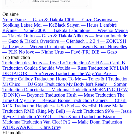
On aime
Notre Dame —
Gazo & Tiakola
100K —
Gazo
Casanova —
Soolking
Laisse Moi —
KeBlack
Saiyan —
Heuss L'enfoiré
Bécane —
Yamê
200K —
Tiakola
Laboratoire —
Werenoi
Meuda
—
Tiakola
Outro —
Gazo & Tiakola
Ailleurs —
Josman
Interlude
—
Gazo & Tiakola
Overdrive —
Ofenbach
1 2 3 4 —
ZOKUSH
La League —
Werenoi
Celui qui part —
Joseph Kamel
Nouvelles
—
PLK
No love —
Ninho
Urus —
Favé (FR)
DIE —
Gazo
Top traduction
Traduction des fleurs —
Tove Lo
Traduction AH HA —
Cardi B
Traduction Coulda Shoulda Woulda —
Russ
Traduction KYLIAN
DICTADOR —
SurNervis
Traduction The Way You Are —
Electric Callboy
Traduction Home To Me —
Tones & I
Traduction
Mi Chico —
DJ Goja
Traduction My Body Isn't Ready —
Sombr
Traduction Danceteria —
Madonna
Traduction MORNING DEW
(DONK) —
Beyoncé
Traduction Hush —
Muse
Traduction The
Time Of My Life —
Benson Boone
Traduction Camera —
Charli
XCX
Traduction Happiness is So Sad —
Swedish House Mafia
Traduction RMB (Ring My Bell) —
Aitch
Traduction 99% —
Jessie
Reyez
Traduction YOYO —
Don Xhoni
Traduction Bizarre —
Madonna
Traduction Van Cleef Pt 2 —
Malie Donn
Traduction
WIDE AWAKE —
Chris Grey
HP mobile