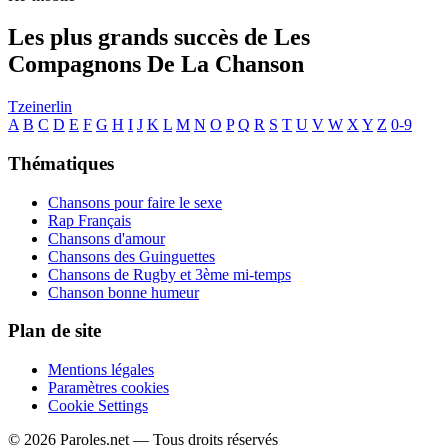
Les plus grands succès de Les
Compagnons De La Chanson
Tzeinerlin
A
B
C
D
E
F
G
H
I
J
K
L
M
N
O
P
Q
R
S
T
U
V
W
X
Y
Z
0-9
Thématiques
Chansons pour faire le sexe
Rap Français
Chansons d'amour
Chansons des Guinguettes
Chansons de Rugby et 3ème mi-temps
Chanson bonne humeur
Plan de site
Mentions légales
Paramètres cookies
Cookie Settings
© 2026 Paroles.net — Tous droits réservés