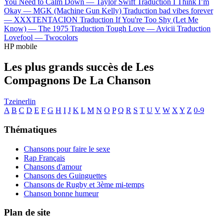
You Need to Calm Down —
Taylor Swift
Traduction I Think I’m
Okay —
MGK (Machine Gun Kelly)
Traduction bad vibes forever
—
XXXTENTACION
Traduction If You're Too Shy (Let Me
Know) —
The 1975
Traduction Tough Love —
Avicii
Traduction
Lovefool —
Twocolors
HP mobile
Les plus grands succès de Les
Compagnons De La Chanson
Tzeinerlin
A
B
C
D
E
F
G
H
I
J
K
L
M
N
O
P
Q
R
S
T
U
V
W
X
Y
Z
0-9
Thématiques
Chansons pour faire le sexe
Rap Français
Chansons d'amour
Chansons des Guinguettes
Chansons de Rugby et 3ème mi-temps
Chanson bonne humeur
Plan de site