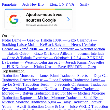
Parapluie — Jeck
Hey Bro — Eloïz
ON Y VA — Smily
On aime
Notre Dame —
Gazo & Tiakola
100K —
Gazo
Casanova —
Soolking
Laisse Moi —
KeBlack
Saiyan —
Heuss L'enfoiré
Bécane —
Yamê
200K —
Tiakola
Laboratoire —
Werenoi
Meuda
—
Tiakola
Outro —
Gazo & Tiakola
Ailleurs —
Josman
Interlude
—
Gazo & Tiakola
Overdrive —
Ofenbach
1 2 3 4 —
ZOKUSH
La League —
Werenoi
Celui qui part —
Joseph Kamel
Nouvelles
—
PLK
No love —
Ninho
Urus —
Favé (FR)
DIE —
Gazo
Top traduction
Traduction Monsters —
James Blunt
Traduction Streets —
Doja Cat
Traduction Drivers license —
Olivia Rodrigo
Traduction Lover —
Taylor Swift
Traduction Teeth —
5 Seconds Of Summer
Traduction
Seya —
Morad
Traduction No Idea —
Don Toliver
Traduction
Morado —
J Balvin
Traduction Hard For Me —
Michele Morrone
Traduction Rapture —
Michele Morrone
Traduction Stand By —
Michele Morrone
Traduction Agua —
Tainy
Traduction Forever
Yours —
Avicii
Traduction Come & Go —
Juice WRLD
Traduction