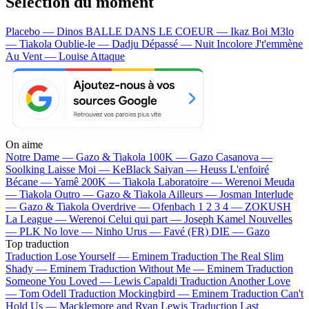
Sélection du moment
Placebo — Dinos
BALLE DANS LE COEUR — Ikaz Boi
M3lo
— Tiakola
Oublie-le — Dadju
Dépassé — Nuit Incolore
J't'emmène
Au Vent — Louise Attaque
On aime
Notre Dame —
Gazo & Tiakola
100K —
Gazo
Casanova —
Soolking
Laisse Moi —
KeBlack
Saiyan —
Heuss L'enfoiré
Bécane —
Yamê
200K —
Tiakola
Laboratoire —
Werenoi
Meuda
—
Tiakola
Outro —
Gazo & Tiakola
Ailleurs —
Josman
Interlude
—
Gazo & Tiakola
Overdrive —
Ofenbach
1 2 3 4 —
ZOKUSH
La League —
Werenoi
Celui qui part —
Joseph Kamel
Nouvelles
—
PLK
No love —
Ninho
Urus —
Favé (FR)
DIE —
Gazo
Top traduction
Traduction Lose Yourself —
Eminem
Traduction The Real Slim
Shady —
Eminem
Traduction Without Me —
Eminem
Traduction
Someone You Loved —
Lewis Capaldi
Traduction Another Love
—
Tom Odell
Traduction Mockingbird —
Eminem
Traduction Can't
Hold Us —
Macklemore and Ryan Lewis
Traduction Last