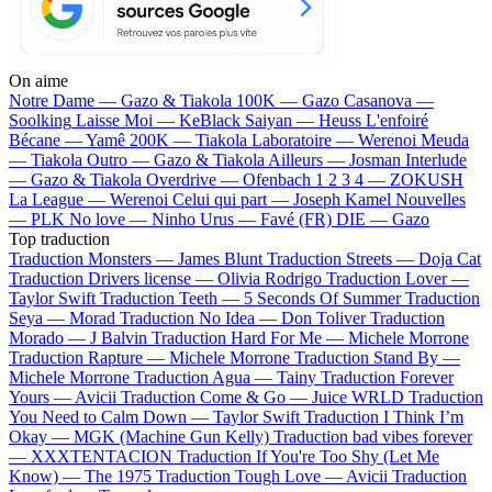
On aime
Notre Dame —
Gazo & Tiakola
100K —
Gazo
Casanova —
Soolking
Laisse Moi —
KeBlack
Saiyan —
Heuss L'enfoiré
Bécane —
Yamê
200K —
Tiakola
Laboratoire —
Werenoi
Meuda
—
Tiakola
Outro —
Gazo & Tiakola
Ailleurs —
Josman
Interlude
—
Gazo & Tiakola
Overdrive —
Ofenbach
1 2 3 4 —
ZOKUSH
La League —
Werenoi
Celui qui part —
Joseph Kamel
Nouvelles
—
PLK
No love —
Ninho
Urus —
Favé (FR)
DIE —
Gazo
Top traduction
Traduction Monsters —
James Blunt
Traduction Streets —
Doja Cat
Traduction Drivers license —
Olivia Rodrigo
Traduction Lover —
Taylor Swift
Traduction Teeth —
5 Seconds Of Summer
Traduction
Seya —
Morad
Traduction No Idea —
Don Toliver
Traduction
Morado —
J Balvin
Traduction Hard For Me —
Michele Morrone
Traduction Rapture —
Michele Morrone
Traduction Stand By —
Michele Morrone
Traduction Agua —
Tainy
Traduction Forever
Yours —
Avicii
Traduction Come & Go —
Juice WRLD
Traduction
You Need to Calm Down —
Taylor Swift
Traduction I Think I’m
Okay —
MGK (Machine Gun Kelly)
Traduction bad vibes forever
—
XXXTENTACION
Traduction If You're Too Shy (Let Me
Know) —
The 1975
Traduction Tough Love —
Avicii
Traduction