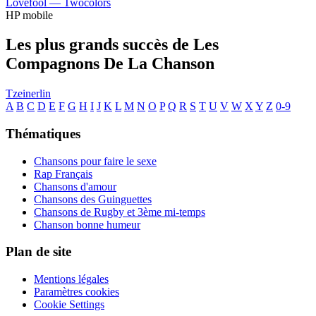
Lovefool —
Twocolors
HP mobile
Les plus grands succès de Les
Compagnons De La Chanson
Tzeinerlin
A
B
C
D
E
F
G
H
I
J
K
L
M
N
O
P
Q
R
S
T
U
V
W
X
Y
Z
0-9
Thématiques
Chansons pour faire le sexe
Rap Français
Chansons d'amour
Chansons des Guinguettes
Chansons de Rugby et 3ème mi-temps
Chanson bonne humeur
Plan de site
Mentions légales
Paramètres cookies
Cookie Settings