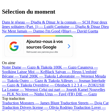
Sélection du moment
Dans le réseau — Djadja & Dinaz
Je la connais — SCH
Pour deux
âmes solitaires (Part. 1) — Luidji
Capitaine — Djadja & Dinaz
Dieu
Ne Ment Jamais — Damso
I'm Good (Blue) — David Guetta
On aime
Notre Dame —
Gazo & Tiakola
100K —
Gazo
Casanova —
Soolking
Laisse Moi —
KeBlack
Saiyan —
Heuss L'enfoiré
Bécane —
Yamê
200K —
Tiakola
Laboratoire —
Werenoi
Meuda
—
Tiakola
Outro —
Gazo & Tiakola
Ailleurs —
Josman
Interlude
—
Gazo & Tiakola
Overdrive —
Ofenbach
1 2 3 4 —
ZOKUSH
La League —
Werenoi
Celui qui part —
Joseph Kamel
Nouvelles
—
PLK
No love —
Ninho
Urus —
Favé (FR)
DIE —
Gazo
Top traduction
Traduction Monsters —
James Blunt
Traduction Streets —
Doja Cat
Traduction Drivers license —
Olivia Rodrigo
Traduction Lover —