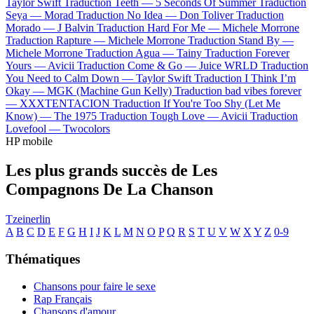
Taylor Swift
Traduction Teeth —
5 Seconds Of Summer
Traduction
Seya —
Morad
Traduction No Idea —
Don Toliver
Traduction
Morado —
J Balvin
Traduction Hard For Me —
Michele Morrone
Traduction Rapture —
Michele Morrone
Traduction Stand By —
Michele Morrone
Traduction Agua —
Tainy
Traduction Forever
Yours —
Avicii
Traduction Come & Go —
Juice WRLD
Traduction
You Need to Calm Down —
Taylor Swift
Traduction I Think I’m
Okay —
MGK (Machine Gun Kelly)
Traduction bad vibes forever
—
XXXTENTACION
Traduction If You're Too Shy (Let Me
Know) —
The 1975
Traduction Tough Love —
Avicii
Traduction
Lovefool —
Twocolors
HP mobile
Les plus grands succès de Les
Compagnons De La Chanson
Tzeinerlin
A
B
C
D
E
F
G
H
I
J
K
L
M
N
O
P
Q
R
S
T
U
V
W
X
Y
Z
0-9
Thématiques
Chansons pour faire le sexe
Rap Français
Chansons d'amour