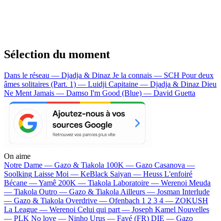
Sélection du moment
Dans le réseau — Djadja & Dinaz
Je la connais — SCH
Pour deux
âmes solitaires (Part. 1) — Luidji
Capitaine — Djadja & Dinaz
Dieu
Ne Ment Jamais — Damso
I'm Good (Blue) — David Guetta
On aime
Notre Dame —
Gazo & Tiakola
100K —
Gazo
Casanova —
Soolking
Laisse Moi —
KeBlack
Saiyan —
Heuss L'enfoiré
Bécane —
Yamê
200K —
Tiakola
Laboratoire —
Werenoi
Meuda
—
Tiakola
Outro —
Gazo & Tiakola
Ailleurs —
Josman
Interlude
—
Gazo & Tiakola
Overdrive —
Ofenbach
1 2 3 4 —
ZOKUSH
La League —
Werenoi
Celui qui part —
Joseph Kamel
Nouvelles
—
PLK
No love —
Ninho
Urus —
Favé (FR)
DIE —
Gazo