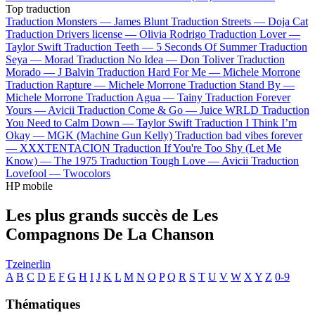
Top traduction
Traduction Monsters —
James Blunt
Traduction Streets —
Doja Cat
Traduction Drivers license —
Olivia Rodrigo
Traduction Lover —
Taylor Swift
Traduction Teeth —
5 Seconds Of Summer
Traduction
Seya —
Morad
Traduction No Idea —
Don Toliver
Traduction
Morado —
J Balvin
Traduction Hard For Me —
Michele Morrone
Traduction Rapture —
Michele Morrone
Traduction Stand By —
Michele Morrone
Traduction Agua —
Tainy
Traduction Forever
Yours —
Avicii
Traduction Come & Go —
Juice WRLD
Traduction
You Need to Calm Down —
Taylor Swift
Traduction I Think I’m
Okay —
MGK (Machine Gun Kelly)
Traduction bad vibes forever
—
XXXTENTACION
Traduction If You're Too Shy (Let Me
Know) —
The 1975
Traduction Tough Love —
Avicii
Traduction
Lovefool —
Twocolors
HP mobile
Les plus grands succès de Les
Compagnons De La Chanson
Tzeinerlin
A
B
C
D
E
F
G
H
I
J
K
L
M
N
O
P
Q
R
S
T
U
V
W
X
Y
Z
0-9
Thématiques