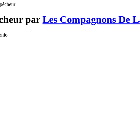
 pêcheur
êcheur par
Les Compagnons De L
onio