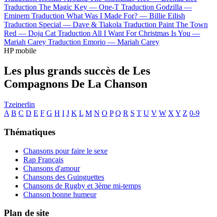
Traduction The Magic Key —
One-T
Traduction Godzilla —
Eminem
Traduction What Was I Made For? —
Billie Eilish
Traduction Special —
Dave & Tiakola
Traduction Paint The Town
Red —
Doja Cat
Traduction All I Want For Christmas Is You —
Mariah Carey
Traduction Emorio —
Mariah Carey
HP mobile
Les plus grands succès de Les
Compagnons De La Chanson
Tzeinerlin
A
B
C
D
E
F
G
H
I
J
K
L
M
N
O
P
Q
R
S
T
U
V
W
X
Y
Z
0-9
Thématiques
Chansons pour faire le sexe
Rap Français
Chansons d'amour
Chansons des Guinguettes
Chansons de Rugby et 3ème mi-temps
Chanson bonne humeur
Plan de site