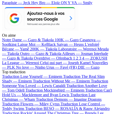
Parapluie — Jeck
Hey Bro — Eloïz
ON Y VA — Smily
On aime
Notre Dame —
Gazo & Tiakola
100K —
Gazo
Casanova —
Soolking
Laisse Moi —
KeBlack
Saiyan —
Heuss L'enfoiré
Bécane —
Yamê
200K —
Tiakola
Laboratoire —
Werenoi
Meuda
—
Tiakola
Outro —
Gazo & Tiakola
Ailleurs —
Josman
Interlude
—
Gazo & Tiakola
Overdrive —
Ofenbach
1 2 3 4 —
ZOKUSH
La League —
Werenoi
Celui qui part —
Joseph Kamel
Nouvelles
—
PLK
No love —
Ninho
Urus —
Favé (FR)
DIE —
Gazo
Top traduction
Traduction Lose Yourself —
Eminem
Traduction The Real Slim
Shady —
Eminem
Traduction Without Me —
Eminem
Traduction
Someone You Loved —
Lewis Capaldi
Traduction Another Love
—
Tom Odell
Traduction Mockingbird —
Eminem
Traduction Can't
Hold Us —
Macklemore and Ryan Lewis
Traduction Last
Christmas —
Wham
Traduction Demons —
Imagine Dragons
Traduction Flowers —
Miley Cyrus
Traduction Lose Control —
Teddy Swims
Traduction BESO —
ROSALÍA & Rauw Alejandro
Traduction Rockin' Around The Christmas Tree —
Brenda Lee