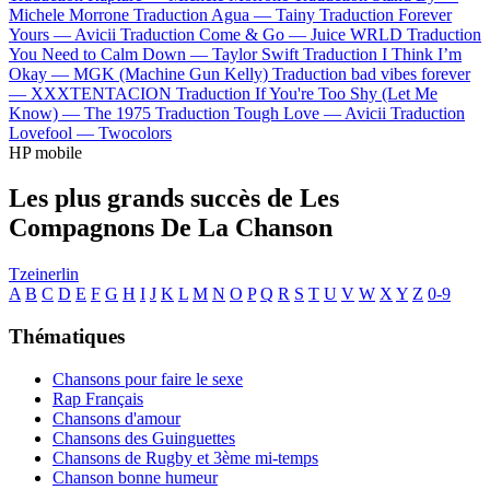
Michele Morrone
Traduction Agua —
Tainy
Traduction Forever
Yours —
Avicii
Traduction Come & Go —
Juice WRLD
Traduction
You Need to Calm Down —
Taylor Swift
Traduction I Think I’m
Okay —
MGK (Machine Gun Kelly)
Traduction bad vibes forever
—
XXXTENTACION
Traduction If You're Too Shy (Let Me
Know) —
The 1975
Traduction Tough Love —
Avicii
Traduction
Lovefool —
Twocolors
HP mobile
Les plus grands succès de Les
Compagnons De La Chanson
Tzeinerlin
A
B
C
D
E
F
G
H
I
J
K
L
M
N
O
P
Q
R
S
T
U
V
W
X
Y
Z
0-9
Thématiques
Chansons pour faire le sexe
Rap Français
Chansons d'amour
Chansons des Guinguettes
Chansons de Rugby et 3ème mi-temps
Chanson bonne humeur