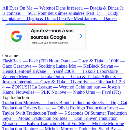
All Eyes On Me — Werenoi
Dans le réseau — Djadja & Dinaz
Je
la connais — SCH
Pour deux âmes solitaires (Part. 1) — Luidji
Capitaine — Djadja & Dinaz
Dieu Ne Ment Jamais — Damso
On aime
FlashBack —
Favé (FR)
Notre Dame —
Gazo & Tiakola
100K —
Gazo
Casanova —
Soolking
Laisse Moi —
KeBlack
Saiyan —
Heuss L'enfoiré
Bécane —
Yamê
200K —
Tiakola
Laboratoire —
Werenoi
Meuda —
Tiakola
Outro —
Gazo & Tiakola
Ailleurs —
Josman
Interlude —
Gazo & Tiakola
Overdrive —
Ofenbach
1 2 3
4 —
ZOKUSH
La League —
Werenoi
Celui qui part —
Joseph
Kamel
Nouvelles —
PLK
No love —
Ninho
Urus —
Favé (FR)
Top traduction
Traduction Monsters —
James Blunt
Traduction Streets —
Doja Cat
Traduction Drivers license —
Olivia Rodrigo
Traduction Lover —
Taylor Swift
Traduction Teeth —
5 Seconds Of Summer
Traduction
Seya —
Morad
Traduction No Idea —
Don Toliver
Traduction
Morado —
J Balvin
Traduction Hard For Me —
Michele Morrone
Traduction Rapture —
Michele Morrone
Traduction Stand By —