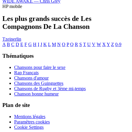
WIDE AWAKE —
Chris Grey
HP mobile
Les plus grands succès de Les
Compagnons De La Chanson
Tzeinerlin
A
B
C
D
E
F
G
H
I
J
K
L
M
N
O
P
Q
R
S
T
U
V
W
X
Y
Z
0-9
Thématiques
Chansons pour faire le sexe
Rap Français
Chansons d'amour
Chansons des Guinguettes
Chansons de Rugby et 3ème mi-temps
Chanson bonne humeur
Plan de site
Mentions légales
Paramètres cookies
Cookie Settings