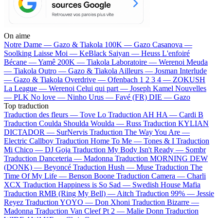
On aime
Notre Dame —
Gazo & Tiakola
100K —
Gazo
Casanova —
Soolking
Laisse Moi —
KeBlack
Saiyan —
Heuss L'enfoiré
Bécane —
Yamê
200K —
Tiakola
Laboratoire —
Werenoi
Meuda
—
Tiakola
Outro —
Gazo & Tiakola
Ailleurs —
Josman
Interlude
—
Gazo & Tiakola
Overdrive —
Ofenbach
1 2 3 4 —
ZOKUSH
La League —
Werenoi
Celui qui part —
Joseph Kamel
Nouvelles
—
PLK
No love —
Ninho
Urus —
Favé (FR)
DIE —
Gazo
Top traduction
Traduction des fleurs —
Tove Lo
Traduction AH HA —
Cardi B
Traduction Coulda Shoulda Woulda —
Russ
Traduction KYLIAN
DICTADOR —
SurNervis
Traduction The Way You Are —
Electric Callboy
Traduction Home To Me —
Tones & I
Traduction
Mi Chico —
DJ Goja
Traduction My Body Isn't Ready —
Sombr
Traduction Danceteria —
Madonna
Traduction MORNING DEW
(DONK) —
Beyoncé
Traduction Hush —
Muse
Traduction The
Time Of My Life —
Benson Boone
Traduction Camera —
Charli
XCX
Traduction Happiness is So Sad —
Swedish House Mafia
Traduction RMB (Ring My Bell) —
Aitch
Traduction 99% —
Jessie
Reyez
Traduction YOYO —
Don Xhoni
Traduction Bizarre —
Madonna
Traduction Van Cleef Pt 2 —
Malie Donn
Traduction