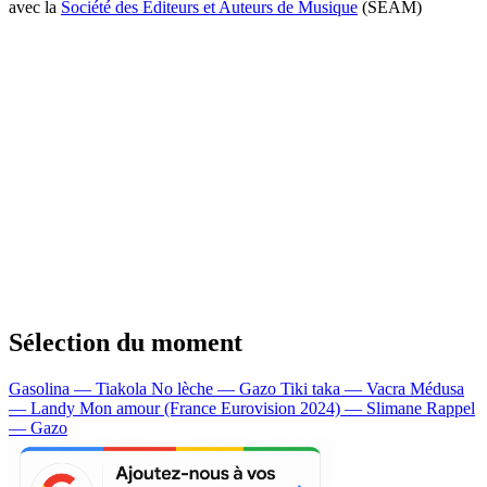
avec la
Société des Editeurs et Auteurs de Musique
(SEAM)
Sélection du moment
Gasolina — Tiakola
No lèche — Gazo
Tiki taka — Vacra
Médusa
— Landy
Mon amour (France Eurovision 2024) — Slimane
Rappel
— Gazo