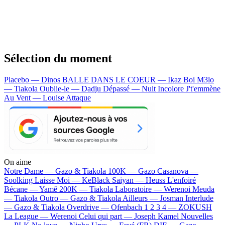
Sélection du moment
Placebo — Dinos
BALLE DANS LE COEUR — Ikaz Boi
M3lo
— Tiakola
Oublie-le — Dadju
Dépassé — Nuit Incolore
J't'emmène
Au Vent — Louise Attaque
On aime
Notre Dame —
Gazo & Tiakola
100K —
Gazo
Casanova —
Soolking
Laisse Moi —
KeBlack
Saiyan —
Heuss L'enfoiré
Bécane —
Yamê
200K —
Tiakola
Laboratoire —
Werenoi
Meuda
—
Tiakola
Outro —
Gazo & Tiakola
Ailleurs —
Josman
Interlude
—
Gazo & Tiakola
Overdrive —
Ofenbach
1 2 3 4 —
ZOKUSH
La League —
Werenoi
Celui qui part —
Joseph Kamel
Nouvelles