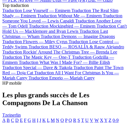
—
PLK
No love —
Ninho
Urus —
Favé (FR)
DIE —
Gazo
Top traduction
Traduction Lose Yourself —
Eminem
Traduction The Real Slim
Shady —
Eminem
Traduction Without Me —
Eminem
Traduction
Someone You Loved —
Lewis Capaldi
Traduction Another Love
—
Tom Odell
Traduction Mockingbird —
Eminem
Traduction Can't
Hold Us —
Macklemore and Ryan Lewis
Traduction Last
Christmas —
Wham
Traduction Demons —
Imagine Dragons
Traduction Flowers —
Miley Cyrus
Traduction Lose Control —
Teddy Swims
Traduction BESO —
ROSALÍA & Rauw Alejandro
Traduction Rockin' Around The Christmas Tree —
Brenda Lee
Traduction The Magic Key —
One-T
Traduction Godzilla —
Eminem
Traduction What Was I Made For? —
Billie Eilish
Traduction Special —
Dave & Tiakola
Traduction Paint The Town
Red —
Doja Cat
Traduction All I Want For Christmas Is You —
Mariah Carey
Traduction Emorio —
Mariah Carey
HP mobile
Les plus grands succès de Les
Compagnons De La Chanson
Tzeinerlin
A
B
C
D
E
F
G
H
I
J
K
L
M
N
O
P
Q
R
S
T
U
V
W
X
Y
Z
0-9