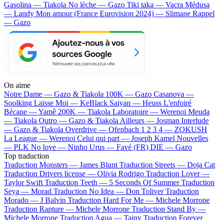
Gasolina — Tiakola
No lèche — Gazo
Tiki taka — Vacra
Médusa
— Landy
Mon amour (France Eurovision 2024) — Slimane
Rappel
— Gazo
On aime
Notre Dame —
Gazo & Tiakola
100K —
Gazo
Casanova —
Soolking
Laisse Moi —
KeBlack
Saiyan —
Heuss L'enfoiré
Bécane —
Yamê
200K —
Tiakola
Laboratoire —
Werenoi
Meuda
—
Tiakola
Outro —
Gazo & Tiakola
Ailleurs —
Josman
Interlude
—
Gazo & Tiakola
Overdrive —
Ofenbach
1 2 3 4 —
ZOKUSH
La League —
Werenoi
Celui qui part —
Joseph Kamel
Nouvelles
—
PLK
No love —
Ninho
Urus —
Favé (FR)
DIE —
Gazo
Top traduction
Traduction Monsters —
James Blunt
Traduction Streets —
Doja Cat
Traduction Drivers license —
Olivia Rodrigo
Traduction Lover —
Taylor Swift
Traduction Teeth —
5 Seconds Of Summer
Traduction
Seya —
Morad
Traduction No Idea —
Don Toliver
Traduction
Morado —
J Balvin
Traduction Hard For Me —
Michele Morrone
Traduction Rapture —
Michele Morrone
Traduction Stand By —
Michele Morrone
Traduction Agua —
Tainy
Traduction Forever