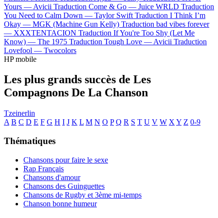
Yours —
Avicii
Traduction Come & Go —
Juice WRLD
Traduction
You Need to Calm Down —
Taylor Swift
Traduction I Think I’m
Okay —
MGK (Machine Gun Kelly)
Traduction bad vibes forever
—
XXXTENTACION
Traduction If You're Too Shy (Let Me
Know) —
The 1975
Traduction Tough Love —
Avicii
Traduction
Lovefool —
Twocolors
HP mobile
Les plus grands succès de Les
Compagnons De La Chanson
Tzeinerlin
A
B
C
D
E
F
G
H
I
J
K
L
M
N
O
P
Q
R
S
T
U
V
W
X
Y
Z
0-9
Thématiques
Chansons pour faire le sexe
Rap Français
Chansons d'amour
Chansons des Guinguettes
Chansons de Rugby et 3ème mi-temps
Chanson bonne humeur