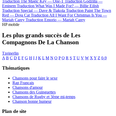
Traduction The Magic Key —
One-T
Traduction Godzilla —
Eminem
Traduction What Was I Made For? —
Billie Eilish
Traduction Special —
Dave & Tiakola
Traduction Paint The Town
Red —
Doja Cat
Traduction All I Want For Christmas Is You —
Mariah Carey
Traduction Emorio —
Mariah Carey
HP mobile
Les plus grands succès de Les
Compagnons De La Chanson
Tzeinerlin
A
B
C
D
E
F
G
H
I
J
K
L
M
N
O
P
Q
R
S
T
U
V
W
X
Y
Z
0-9
Thématiques
Chansons pour faire le sexe
Rap Français
Chansons d'amour
Chansons des Guinguettes
Chansons de Rugby et 3ème mi-temps
Chanson bonne humeur
Plan de site