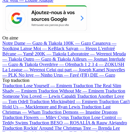
Au Vent — Louise Attaque
On aime
Notre Dame —
Gazo & Tiakola
100K —
Gazo
Casanova —
Soolking
Laisse Moi —
KeBlack
Saiyan —
Heuss L'enfoiré
Bécane —
Yamê
200K —
Tiakola
Laboratoire —
Werenoi
Meuda
—
Tiakola
Outro —
Gazo & Tiakola
Ailleurs —
Josman
Interlude
—
Gazo & Tiakola
Overdrive —
Ofenbach
1 2 3 4 —
ZOKUSH
La League —
Werenoi
Celui qui part —
Joseph Kamel
Nouvelles
—
PLK
No love —
Ninho
Urus —
Favé (FR)
DIE —
Gazo
Top traduction
Traduction Lose Yourself —
Eminem
Traduction The Real Slim
Shady —
Eminem
Traduction Without Me —
Eminem
Traduction
Someone You Loved —
Lewis Capaldi
Traduction Another Love
—
Tom Odell
Traduction Mockingbird —
Eminem
Traduction Can't
Hold Us —
Macklemore and Ryan Lewis
Traduction Last
Christmas —
Wham
Traduction Demons —
Imagine Dragons
Traduction Flowers —
Miley Cyrus
Traduction Lose Control —
Teddy Swims
Traduction BESO —
ROSALÍA & Rauw Alejandro
Traduction Rockin' Around The Christmas Tree —
Brenda Lee