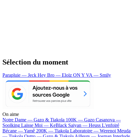
Sélection du moment
Parapluie — Jeck
Hey Bro — Eloïz
ON Y VA — Smily
On aime
Notre Dame —
Gazo & Tiakola
100K —
Gazo
Casanova —
Soolking
Laisse Moi —
KeBlack
Saiyan —
Heuss L'enfoiré
Bécane —
Yamê
200K —
Tiakola
Laboratoire —
Werenoi
Meuda
—
Tiakola
Outro —
Gazo & Tiakola
Ailleurs —
Josman
Interlude