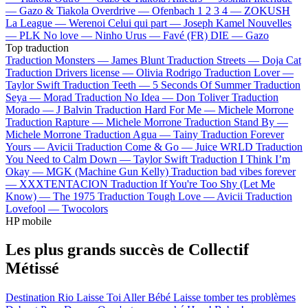
—
Gazo & Tiakola
Overdrive —
Ofenbach
1 2 3 4 —
ZOKUSH
La League —
Werenoi
Celui qui part —
Joseph Kamel
Nouvelles
—
PLK
No love —
Ninho
Urus —
Favé (FR)
DIE —
Gazo
Top traduction
Traduction Monsters —
James Blunt
Traduction Streets —
Doja Cat
Traduction Drivers license —
Olivia Rodrigo
Traduction Lover —
Taylor Swift
Traduction Teeth —
5 Seconds Of Summer
Traduction
Seya —
Morad
Traduction No Idea —
Don Toliver
Traduction
Morado —
J Balvin
Traduction Hard For Me —
Michele Morrone
Traduction Rapture —
Michele Morrone
Traduction Stand By —
Michele Morrone
Traduction Agua —
Tainy
Traduction Forever
Yours —
Avicii
Traduction Come & Go —
Juice WRLD
Traduction
You Need to Calm Down —
Taylor Swift
Traduction I Think I’m
Okay —
MGK (Machine Gun Kelly)
Traduction bad vibes forever
—
XXXTENTACION
Traduction If You're Too Shy (Let Me
Know) —
The 1975
Traduction Tough Love —
Avicii
Traduction
Lovefool —
Twocolors
HP mobile
Les plus grands succès de Collectif
Métissé
Destination Rio
Laisse Toi Aller Bébé
Laisse tomber tes problèmes