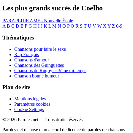
Les plus grands succès de Coelho
PARAPLUIE
AMF - Nouvelle École
A
B
C
D
E
F
G
H
I
J
K
L
M
N
O
P
Q
R
S
T
U
V
W
X
Y
Z
0-9
Thématiques
Chansons pour faire le sexe
Rap Français
Chansons d'amour
Chansons des Guinguettes
Chansons de Rugby et 3ème mi-temps
Chanson bonne humeur
Plan de site
Mentions légales
Paramètres cookies
Cookie Settings
© 2026 Paroles.net — Tous droits réservés
Paroles.net dispose d'un accord de licence de paroles de chansons