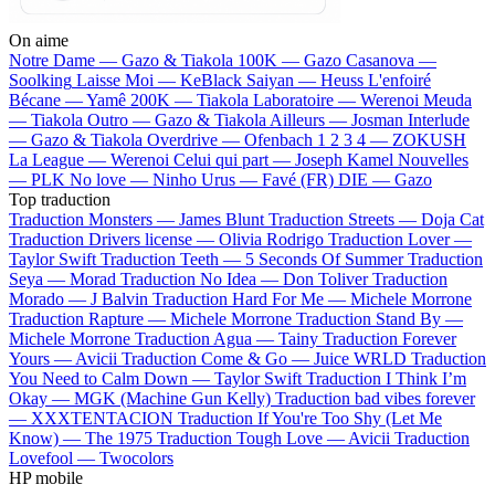
On aime
Notre Dame —
Gazo & Tiakola
100K —
Gazo
Casanova —
Soolking
Laisse Moi —
KeBlack
Saiyan —
Heuss L'enfoiré
Bécane —
Yamê
200K —
Tiakola
Laboratoire —
Werenoi
Meuda
—
Tiakola
Outro —
Gazo & Tiakola
Ailleurs —
Josman
Interlude
—
Gazo & Tiakola
Overdrive —
Ofenbach
1 2 3 4 —
ZOKUSH
La League —
Werenoi
Celui qui part —
Joseph Kamel
Nouvelles
—
PLK
No love —
Ninho
Urus —
Favé (FR)
DIE —
Gazo
Top traduction
Traduction Monsters —
James Blunt
Traduction Streets —
Doja Cat
Traduction Drivers license —
Olivia Rodrigo
Traduction Lover —
Taylor Swift
Traduction Teeth —
5 Seconds Of Summer
Traduction
Seya —
Morad
Traduction No Idea —
Don Toliver
Traduction
Morado —
J Balvin
Traduction Hard For Me —
Michele Morrone
Traduction Rapture —
Michele Morrone
Traduction Stand By —
Michele Morrone
Traduction Agua —
Tainy
Traduction Forever
Yours —
Avicii
Traduction Come & Go —
Juice WRLD
Traduction
You Need to Calm Down —
Taylor Swift
Traduction I Think I’m
Okay —
MGK (Machine Gun Kelly)
Traduction bad vibes forever
—
XXXTENTACION
Traduction If You're Too Shy (Let Me
Know) —
The 1975
Traduction Tough Love —
Avicii
Traduction
Lovefool —
Twocolors
HP mobile