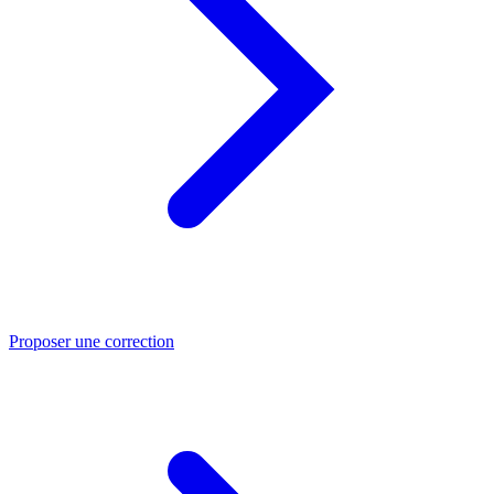
Proposer une correction