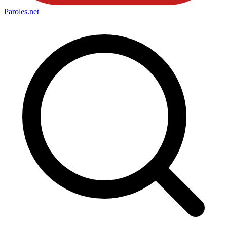
Paroles
.net