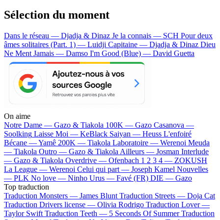
Sélection du moment
Dans le réseau — Djadja & Dinaz
Je la connais — SCH
Pour deux
âmes solitaires (Part. 1) — Luidji
Capitaine — Djadja & Dinaz
Dieu
Ne Ment Jamais — Damso
I'm Good (Blue) — David Guetta
On aime
Notre Dame —
Gazo & Tiakola
100K —
Gazo
Casanova —
Soolking
Laisse Moi —
KeBlack
Saiyan —
Heuss L'enfoiré
Bécane —
Yamê
200K —
Tiakola
Laboratoire —
Werenoi
Meuda
—
Tiakola
Outro —
Gazo & Tiakola
Ailleurs —
Josman
Interlude
—
Gazo & Tiakola
Overdrive —
Ofenbach
1 2 3 4 —
ZOKUSH
La League —
Werenoi
Celui qui part —
Joseph Kamel
Nouvelles
—
PLK
No love —
Ninho
Urus —
Favé (FR)
DIE —
Gazo
Top traduction
Traduction Monsters —
James Blunt
Traduction Streets —
Doja Cat
Traduction Drivers license —
Olivia Rodrigo
Traduction Lover —
Taylor Swift
Traduction Teeth —
5 Seconds Of Summer
Traduction