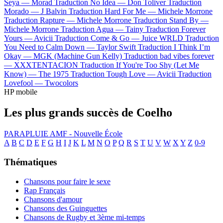
Seya —
Morad
Traduction No Idea —
Don Toliver
Traduction
Morado —
J Balvin
Traduction Hard For Me —
Michele Morrone
Traduction Rapture —
Michele Morrone
Traduction Stand By —
Michele Morrone
Traduction Agua —
Tainy
Traduction Forever
Yours —
Avicii
Traduction Come & Go —
Juice WRLD
Traduction
You Need to Calm Down —
Taylor Swift
Traduction I Think I’m
Okay —
MGK (Machine Gun Kelly)
Traduction bad vibes forever
—
XXXTENTACION
Traduction If You're Too Shy (Let Me
Know) —
The 1975
Traduction Tough Love —
Avicii
Traduction
Lovefool —
Twocolors
HP mobile
Les plus grands succès de Coelho
PARAPLUIE
AMF - Nouvelle École
A
B
C
D
E
F
G
H
I
J
K
L
M
N
O
P
Q
R
S
T
U
V
W
X
Y
Z
0-9
Thématiques
Chansons pour faire le sexe
Rap Français
Chansons d'amour
Chansons des Guinguettes
Chansons de Rugby et 3ème mi-temps