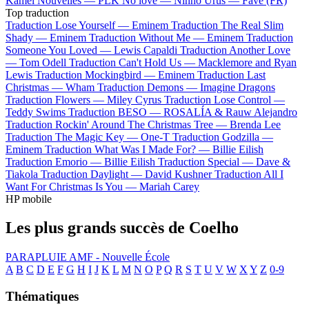
Kamel
Nouvelles —
PLK
No love —
Ninho
Urus —
Favé (FR)
Top traduction
Traduction Lose Yourself —
Eminem
Traduction The Real Slim
Shady —
Eminem
Traduction Without Me —
Eminem
Traduction
Someone You Loved —
Lewis Capaldi
Traduction Another Love
—
Tom Odell
Traduction Can't Hold Us —
Macklemore and Ryan
Lewis
Traduction Mockingbird —
Eminem
Traduction Last
Christmas —
Wham
Traduction Demons —
Imagine Dragons
Traduction Flowers —
Miley Cyrus
Traduction Lose Control —
Teddy Swims
Traduction BESO —
ROSALÍA & Rauw Alejandro
Traduction Rockin' Around The Christmas Tree —
Brenda Lee
Traduction The Magic Key —
One-T
Traduction Godzilla —
Eminem
Traduction What Was I Made For? —
Billie Eilish
Traduction Emorio —
Billie Eilish
Traduction Special —
Dave &
Tiakola
Traduction Daylight —
David Kushner
Traduction All I
Want For Christmas Is You —
Mariah Carey
HP mobile
Les plus grands succès de Coelho
PARAPLUIE
AMF - Nouvelle École
A
B
C
D
E
F
G
H
I
J
K
L
M
N
O
P
Q
R
S
T
U
V
W
X
Y
Z
0-9
Thématiques