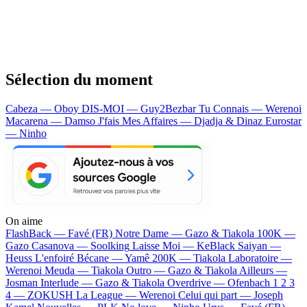
Sélection du moment
Cabeza — Oboy
DIS-MOI — Guy2Bezbar
Tu Connais — Werenoi
Macarena — Damso
J'fais Mes Affaires — Djadja & Dinaz
Eurostar
— Ninho
On aime
FlashBack —
Favé (FR)
Notre Dame —
Gazo & Tiakola
100K —
Gazo
Casanova —
Soolking
Laisse Moi —
KeBlack
Saiyan —
Heuss L'enfoiré
Bécane —
Yamê
200K —
Tiakola
Laboratoire —
Werenoi
Meuda —
Tiakola
Outro —
Gazo & Tiakola
Ailleurs —
Josman
Interlude —
Gazo & Tiakola
Overdrive —
Ofenbach
1 2 3
4 —
ZOKUSH
La League —
Werenoi
Celui qui part —
Joseph