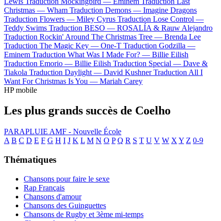
Lewis
Traduction Mockingbird —
Eminem
Traduction Last
Christmas —
Wham
Traduction Demons —
Imagine Dragons
Traduction Flowers —
Miley Cyrus
Traduction Lose Control —
Teddy Swims
Traduction BESO —
ROSALÍA & Rauw Alejandro
Traduction Rockin' Around The Christmas Tree —
Brenda Lee
Traduction The Magic Key —
One-T
Traduction Godzilla —
Eminem
Traduction What Was I Made For? —
Billie Eilish
Traduction Emorio —
Billie Eilish
Traduction Special —
Dave &
Tiakola
Traduction Daylight —
David Kushner
Traduction All I
Want For Christmas Is You —
Mariah Carey
HP mobile
Les plus grands succès de Coelho
PARAPLUIE
AMF - Nouvelle École
A
B
C
D
E
F
G
H
I
J
K
L
M
N
O
P
Q
R
S
T
U
V
W
X
Y
Z
0-9
Thématiques
Chansons pour faire le sexe
Rap Français
Chansons d'amour
Chansons des Guinguettes
Chansons de Rugby et 3ème mi-temps