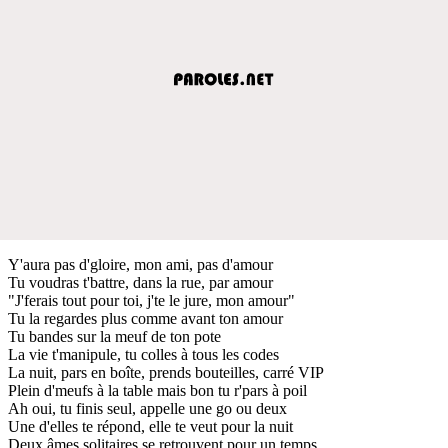
Y'aura pas d'gloire, mon ami, pas d'amour
Tu voudras t'battre, dans la rue, par amour
"J'ferais tout pour toi, j'te le jure, mon amour"
Tu la regardes plus comme avant ton amour
Tu bandes sur la meuf de ton pote
La vie t'manipule, tu colles à tous les codes
La nuit, pars en boîte, prends bouteilles, carré VIP
Plein d'meufs à la table mais bon tu r'pars à poil
Ah oui, tu finis seul, appelle une go ou deux
Une d'elles te répond, elle te veut pour la nuit
Deux âmes solitaires se retrouvent pour un temps