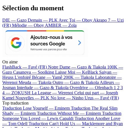
Sélection du moment
DIE — Gazo
Demain — PLK
Avec Toi — Oboy
Akrapo 7 — Uzi
(FR)
Mélodie — Oboy
AMBER — Zola
On aime
FlashBack —
Favé (FR)
Notre Dame —
Gazo & Tiakola
100K —
Gazo
Casanova —
Soolking
Laisse Moi —
KeBlack
Saiyan —
Heuss L'enfoiré
Bécane —
Yamê
200K —
Tiakola
Laboratoire —
Werenoi
Meuda —
Tiakola
Outro —
Gazo & Tiakola
Ailleurs —
Josman
Interlude —
Gazo & Tiakola
Overdrive —
Ofenbach
1 2 3
4 —
ZOKUSH
La League —
Werenoi
Celui qui part —
Joseph
Kamel
Nouvelles —
PLK
No love —
Ninho
Urus —
Favé (FR)
Top traduction
Traduction Lose Yourself —
Eminem
Traduction The Real Slim
Shady —
Eminem
Traduction Without Me —
Eminem
Traduction
Someone You Loved —
Lewis Capaldi
Traduction Another Love
—
Tom Odell
Traduction Can't Hold Us —
Macklemore and Ryan