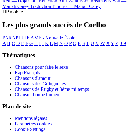
Red —
Doja Cat
Traduction All I Want For Christmas Is You —
Mariah Carey
Traduction Emorio —
Mariah Carey
HP mobile
Les plus grands succès de Coelho
PARAPLUIE
AMF - Nouvelle École
A
B
C
D
E
F
G
H
I
J
K
L
M
N
O
P
Q
R
S
T
U
V
W
X
Y
Z
0-9
Thématiques
Chansons pour faire le sexe
Rap Français
Chansons d'amour
Chansons des Guinguettes
Chansons de Rugby et 3ème mi-temps
Chanson bonne humeur
Plan de site
Mentions légales
Paramètres cookies
Cookie Settings