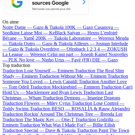
On aime
Notre Dame —
Gazo & Tiakola
100K —
Gazo
Casanova —
Soolking
Laisse Moi —
KeBlack
Saiyan —
Heuss L'enfoiré
Bécane —
Yamê
200K —
Tiakola
Laboratoire —
Werenoi
Meuda
—
Tiakola
Outro —
Gazo & Tiakola
Ailleurs —
Josman
Interlude
—
Gazo & Tiakola
Overdrive —
Ofenbach
1 2 3 4 —
ZOKUSH
La League —
Werenoi
Celui qui part —
Joseph Kamel
Nouvelles
—
PLK
No love —
Ninho
Urus —
Favé (FR)
DIE —
Gazo
Top traduction
Traduction Lose Yourself —
Eminem
Traduction The Real Slim
Shady —
Eminem
Traduction Without Me —
Eminem
Traduction
Someone You Loved —
Lewis Capaldi
Traduction Another Love
—
Tom Odell
Traduction Mockingbird —
Eminem
Traduction Can't
Hold Us —
Macklemore and Ryan Lewis
Traduction Last
Christmas —
Wham
Traduction Demons —
Imagine Dragons
Traduction Flowers —
Miley Cyrus
Traduction Lose Control —
Teddy Swims
Traduction BESO —
ROSALÍA & Rauw Alejandro
Traduction Rockin' Around The Christmas Tree —
Brenda Lee
Traduction The Magic Key —
One-T
Traduction Godzilla —
Eminem
Traduction What Was I Made For? —
Billie Eilish
Traduction Special —
Dave & Tiakola
Traduction Paint The Town