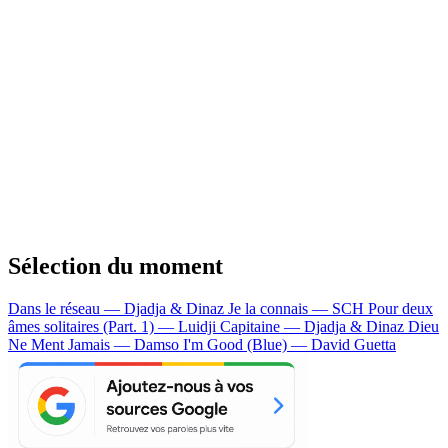
Sélection du moment
Dans le réseau — Djadja & Dinaz
Je la connais — SCH
Pour deux
âmes solitaires (Part. 1) — Luidji
Capitaine — Djadja & Dinaz
Dieu
Ne Ment Jamais — Damso
I'm Good (Blue) — David Guetta