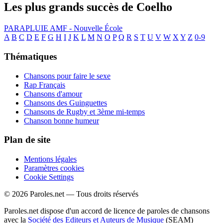
Les plus grands succès de Coelho
PARAPLUIE
AMF - Nouvelle École
A
B
C
D
E
F
G
H
I
J
K
L
M
N
O
P
Q
R
S
T
U
V
W
X
Y
Z
0-9
Thématiques
Chansons pour faire le sexe
Rap Français
Chansons d'amour
Chansons des Guinguettes
Chansons de Rugby et 3ème mi-temps
Chanson bonne humeur
Plan de site
Mentions légales
Paramètres cookies
Cookie Settings
© 2026 Paroles.net — Tous droits réservés
Paroles.net dispose d'un accord de licence de paroles de chansons
avec la
Société des Editeurs et Auteurs de Musique
(SEAM)