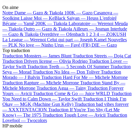
On aime
Notre Dame —
Gazo & Tiakola
100K —
Gazo
Casanova —
Soolking
Laisse Moi —
KeBlack
Saiyan —
Heuss L'enfoiré
Bécane —
Yamê
200K —
Tiakola
Laboratoire —
Werenoi
Meuda
—
Tiakola
Outro —
Gazo & Tiakola
Ailleurs —
Josman
Interlude
—
Gazo & Tiakola
Overdrive —
Ofenbach
1 2 3 4 —
ZOKUSH
La League —
Werenoi
Celui qui part —
Joseph Kamel
Nouvelles
—
PLK
No love —
Ninho
Urus —
Favé (FR)
DIE —
Gazo
Top traduction
Traduction Monsters —
James Blunt
Traduction Streets —
Doja Cat
Traduction Drivers license —
Olivia Rodrigo
Traduction Lover —
Taylor Swift
Traduction Teeth —
5 Seconds Of Summer
Traduction
Seya —
Morad
Traduction No Idea —
Don Toliver
Traduction
Morado —
J Balvin
Traduction Hard For Me —
Michele Morrone
Traduction Rapture —
Michele Morrone
Traduction Stand By —
Michele Morrone
Traduction Agua —
Tainy
Traduction Forever
Yours —
Avicii
Traduction Come & Go —
Juice WRLD
Traduction
You Need to Calm Down —
Taylor Swift
Traduction I Think I’m
Okay —
MGK (Machine Gun Kelly)
Traduction bad vibes forever
—
XXXTENTACION
Traduction If You're Too Shy (Let Me
Know) —
The 1975
Traduction Tough Love —
Avicii
Traduction
Lovefool —
Twocolors
HP mobile