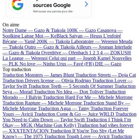
On aime
Notre Dame —
Gazo & Tiakola
100K —
Gazo
Casanova —
Soolking
Laisse Moi —
KeBlack
Saiyan —
Heuss L'enfoiré
Bécane —
Yamê
200K —
Tiakola
Laboratoire —
Werenoi
Meuda
—
Tiakola
Outro —
Gazo & Tiakola
Ailleurs —
Josman
Interlude
—
Gazo & Tiakola
Overdrive —
Ofenbach
1 2 3 4 —
ZOKUSH
La League —
Werenoi
Celui qui part —
Joseph Kamel
Nouvelles
—
PLK
No love —
Ninho
Urus —
Favé (FR)
DIE —
Gazo
Top traduction
Traduction Monsters —
James Blunt
Traduction Streets —
Doja Cat
Traduction Drivers license —
Olivia Rodrigo
Traduction Lover —
Taylor Swift
Traduction Teeth —
5 Seconds Of Summer
Traduction
Seya —
Morad
Traduction No Idea —
Don Toliver
Traduction
Morado —
J Balvin
Traduction Hard For Me —
Michele Morrone
Traduction Rapture —
Michele Morrone
Traduction Stand By —
Michele Morrone
Traduction Agua —
Tainy
Traduction Forever
Yours —
Avicii
Traduction Come & Go —
Juice WRLD
Traduction
You Need to Calm Down —
Taylor Swift
Traduction I Think I’m
Okay —
MGK (Machine Gun Kelly)
Traduction bad vibes forever
—
XXXTENTACION
Traduction If You're Too Shy (Let Me
Know) —
The 1975
Traduction Tough Love —
Avicii
Traduction