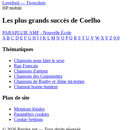
Lovefool —
Twocolors
HP mobile
Les plus grands succès de Coelho
PARAPLUIE
AMF - Nouvelle École
A
B
C
D
E
F
G
H
I
J
K
L
M
N
O
P
Q
R
S
T
U
V
W
X
Y
Z
0-9
Thématiques
Chansons pour faire le sexe
Rap Français
Chansons d'amour
Chansons des Guinguettes
Chansons de Rugby et 3ème mi-temps
Chanson bonne humeur
Plan de site
Mentions légales
Paramètres cookies
Cookie Settings
© 2026 Paroles.net — Tous droits réservés