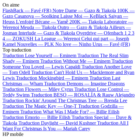
On aime
FlashBack —
Favé (FR)
Notre Dame —
Gazo & Tiakola
100K —
Gazo
Casanova —
Soolking
Laisse Moi —
KeBlack
Saiyan —
Heuss L'enfoiré
Bécane —
Yamê
200K —
Tiakola
Laboratoire —
Werenoi
Meuda —
Tiakola
Outro —
Gazo & Tiakola
Ailleurs —
Josman
Interlude —
Gazo & Tiakola
Overdrive —
Ofenbach
1 2 3
4 —
ZOKUSH
La League —
Werenoi
Celui qui part —
Joseph
Kamel
Nouvelles —
PLK
No love —
Ninho
Urus —
Favé (FR)
Top traduction
Traduction Lose Yourself —
Eminem
Traduction The Real Slim
Shady —
Eminem
Traduction Without Me —
Eminem
Traduction
Someone You Loved —
Lewis Capaldi
Traduction Another Love
—
Tom Odell
Traduction Can't Hold Us —
Macklemore and Ryan
Lewis
Traduction Mockingbird —
Eminem
Traduction Last
Christmas —
Wham
Traduction Demons —
Imagine Dragons
Traduction Flowers —
Miley Cyrus
Traduction Lose Control —
Teddy Swims
Traduction BESO —
ROSALÍA & Rauw Alejandro
Traduction Rockin' Around The Christmas Tree —
Brenda Lee
Traduction The Magic Key —
One-T
Traduction Godzilla —
Eminem
Traduction What Was I Made For? —
Billie Eilish
Traduction Emorio —
Billie Eilish
Traduction Special —
Dave &
Tiakola
Traduction Daylight —
David Kushner
Traduction All I
Want For Christmas Is You —
Mariah Carey
HP mobile