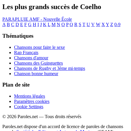
Les plus grands succès de Coelho
PARAPLUIE
AMF - Nouvelle École
A
B
C
D
E
F
G
H
I
J
K
L
M
N
O
P
Q
R
S
T
U
V
W
X
Y
Z
0-9
Thématiques
Chansons pour faire le sexe
Rap Français
Chansons d'amour
Chansons des Guinguettes
Chansons de Rugby et 3ème mi-temps
Chanson bonne humeur
Plan de site
Mentions légales
Paramètres cookies
Cookie Settings
© 2026 Paroles.net — Tous droits réservés
Paroles.net dispose d'un accord de licence de paroles de chansons