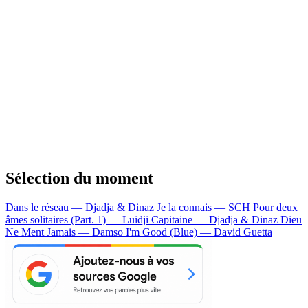
Sélection du moment
Dans le réseau — Djadja & Dinaz
Je la connais — SCH
Pour deux
âmes solitaires (Part. 1) — Luidji
Capitaine — Djadja & Dinaz
Dieu
Ne Ment Jamais — Damso
I'm Good (Blue) — David Guetta