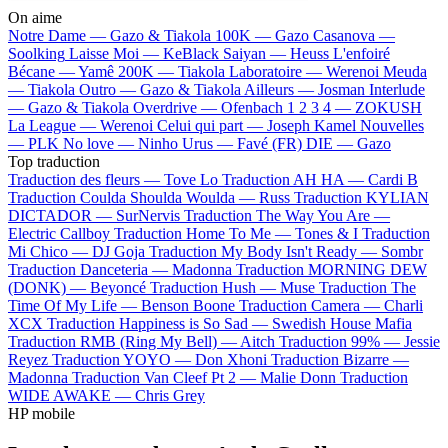
On aime
Notre Dame —
Gazo & Tiakola
100K —
Gazo
Casanova —
Soolking
Laisse Moi —
KeBlack
Saiyan —
Heuss L'enfoiré
Bécane —
Yamê
200K —
Tiakola
Laboratoire —
Werenoi
Meuda
—
Tiakola
Outro —
Gazo & Tiakola
Ailleurs —
Josman
Interlude
—
Gazo & Tiakola
Overdrive —
Ofenbach
1 2 3 4 —
ZOKUSH
La League —
Werenoi
Celui qui part —
Joseph Kamel
Nouvelles
—
PLK
No love —
Ninho
Urus —
Favé (FR)
DIE —
Gazo
Top traduction
Traduction des fleurs —
Tove Lo
Traduction AH HA —
Cardi B
Traduction Coulda Shoulda Woulda —
Russ
Traduction KYLIAN
DICTADOR —
SurNervis
Traduction The Way You Are —
Electric Callboy
Traduction Home To Me —
Tones & I
Traduction
Mi Chico —
DJ Goja
Traduction My Body Isn't Ready —
Sombr
Traduction Danceteria —
Madonna
Traduction MORNING DEW
(DONK) —
Beyoncé
Traduction Hush —
Muse
Traduction The
Time Of My Life —
Benson Boone
Traduction Camera —
Charli
XCX
Traduction Happiness is So Sad —
Swedish House Mafia
Traduction RMB (Ring My Bell) —
Aitch
Traduction 99% —
Jessie
Reyez
Traduction YOYO —
Don Xhoni
Traduction Bizarre —
Madonna
Traduction Van Cleef Pt 2 —
Malie Donn
Traduction
WIDE AWAKE —
Chris Grey
HP mobile