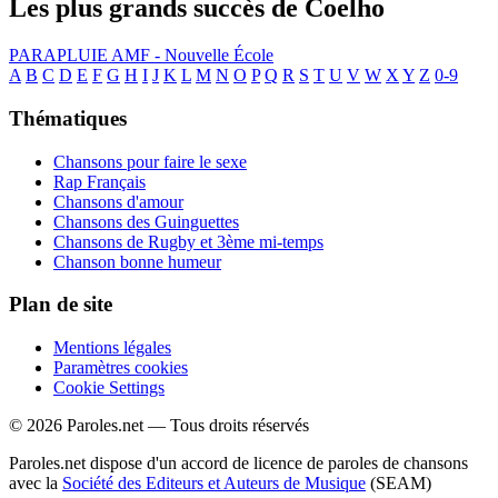
Les plus grands succès de Coelho
PARAPLUIE
AMF - Nouvelle École
A
B
C
D
E
F
G
H
I
J
K
L
M
N
O
P
Q
R
S
T
U
V
W
X
Y
Z
0-9
Thématiques
Chansons pour faire le sexe
Rap Français
Chansons d'amour
Chansons des Guinguettes
Chansons de Rugby et 3ème mi-temps
Chanson bonne humeur
Plan de site
Mentions légales
Paramètres cookies
Cookie Settings
© 2026 Paroles.net — Tous droits réservés
Paroles.net dispose d'un accord de licence de paroles de chansons
avec la
Société des Editeurs et Auteurs de Musique
(SEAM)